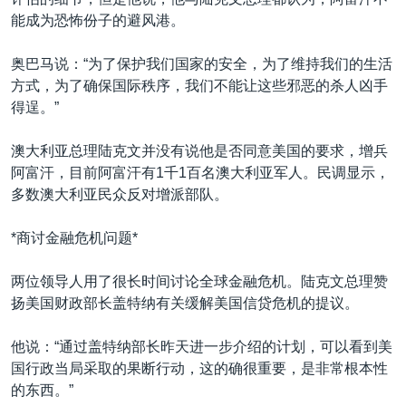
VOA视频
欧洲
科教·文娱·体健
白宫要闻
转
能成为恐怖份子的避风港。
到
VOA今日焦点
非洲
军事
国会报道
检
奥巴马说：“为了保护我们国家的安全，为了维持我们的生活
中文广播
美洲
劳工
美中关系
索
方式，为了确保国际秩序，我们不能让这些邪恶的杀人凶手
全球议题
环境
美国建国250周年
得逞。”
关注我们
埃博拉疫情
澳大利亚总理陆克文并没有说他是否同意美国的要求，增兵
美国之音专访
阿富汗，目前阿富汗有1千1百名澳大利亚军人。民调显示，
多数澳大利亚民众反对增派部队。
重要讲话与声明
台海两岸关系
*商讨金融危机问题*
其他语言网站
南中国海争端
两位领导人用了很长时间讨论全球金融危机。陆克文总理赞
关注西藏
扬美国财政部长盖特纳有关缓解美国信贷危机的提议。
关注新疆
他说：“通过盖特纳部长昨天进一步介绍的计划，可以看到美
GEN Z 看美国
国行政当局采取的果断行动，这的确很重要，是非常根本性
的东西。”