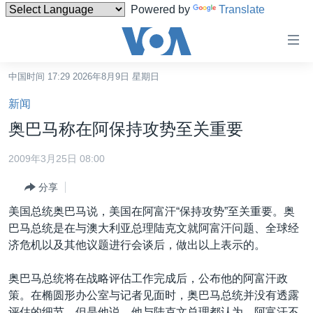
Powered by
Translate
无
障
碍
中国时间 17:29 2026年8月9日 星期日
主页
链
新闻
接
美国
奥巴马称在阿保持攻势至关重要
跳
中国
转
2009年3月25日 08:00
台湾
到
分享
内
港澳
容
美国总统奥巴马说，美国在阿富汗“保持攻势”至关重要。奥
国际
跳
巴马总统是在与澳大利亚总理陆克文就阿富汗问题、全球经
转
分类新闻
最新国际新闻
济危机以及其他议题进行会谈后，做出以上表示的。
到
美中关系
印太
经济·金融·贸易
导
奥巴马总统将在战略评估工作完成后，公布他的阿富汗政
航
热点专题
中东
人权·法律·宗教
策。在椭圆形办公室与记者见面时，奥巴马总统并没有透露
跳
评估的细节，但是他说，他与陆克文总理都认为，阿富汗不