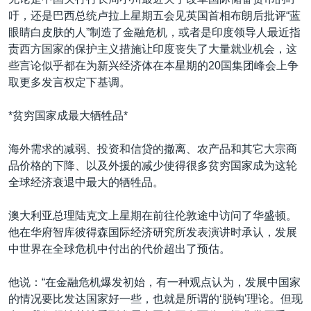
VOA视频
欧洲
科教·文娱·体健
白宫要闻
转
吁，还是巴西总统卢拉上星期五会见英国首相布朗后批评“蓝
到
VOA今日焦点
非洲
军事
国会报道
眼睛白皮肤的人”制造了金融危机，或者是印度领导人最近指
检
责西方国家的保护主义措施让印度丧失了大量就业机会，这
中文广播
美洲
劳工
美中关系
索
些言论似乎都在为新兴经济体在本星期的20国集团峰会上争
全球议题
环境
美国建国250周年
取更多发言权定下基调。
关注我们
埃博拉疫情
*贫穷国家成最大牺牲品*
美国之音专访
海外需求的减弱、投资和信贷的撤离、农产品和其它大宗商
重要讲话与声明
品价格的下降、以及外援的减少使得很多贫穷国家成为这轮
台海两岸关系
全球经济衰退中最大的牺牲品。
其他语言网站
南中国海争端
澳大利亚总理陆克文上星期在前往伦敦途中访问了华盛顿。
关注西藏
他在华府智库彼得森国际经济研究所发表演讲时承认，发展
中世界在全球危机中付出的代价超出了预估。
关注新疆
GEN Z 看美国
他说：“在金融危机爆发初始，有一种观点认为，发展中国家
的情况要比发达国家好一些，也就是所谓的‘脱钩’理论。但现