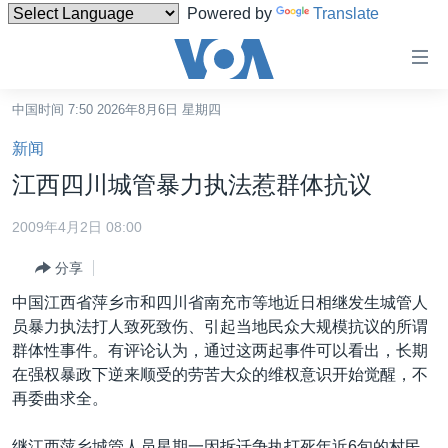
Powered by
Translate
无
障
碍
中国时间 7:50 2026年8月6日 星期四
主页
链
新闻
接
美国
江西四川城管暴力执法惹群体抗议
跳
中国
转
2009年4月2日 08:00
台湾
到
分享
内
港澳
容
中国江西省萍乡市和四川省南充市等地近日相继发生城管人
国际
跳
员暴力执法打人致死致伤、引起当地民众大规模抗议的所谓
转
分类新闻
最新国际新闻
群体性事件。有评论认为，通过这两起事件可以看出，长期
到
在强权暴政下逆来顺受的劳苦大众的维权意识开始觉醒，不
美中关系
印太
经济·金融·贸易
导
再委曲求全。
航
热点专题
中东
人权·法律·宗教
跳
继江西萍乡城管人员星期一因拆迁争执打死年近6旬的村民