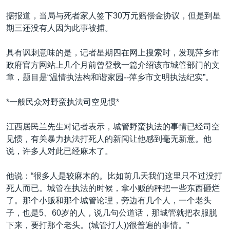
据报道，当局与死者家人签下30万元赔偿金协议，但是到星
期三还没有人因为此事被捕。
具有讽刺意味的是，记者星期四在网上搜索时，发现萍乡市
政府官方网站上几个月前曾登载一篇介绍该市城管部门的文
章，题目是“温情执法构和谐家园--萍乡市文明执法纪实”。
*一般民众对野蛮执法司空见惯*
江西居民兰先生对记者表示，城管野蛮执法的事情已经司空
见惯，有关暴力执法打死人的新闻让他感到毫无新意。他
说，许多人对此已经麻木了。
他说：“很多人是较麻木的。比如前几天我们这里只不过没打
死人而已。城管在执法的时候，拿小贩的秤把一些东西砸烂
了。那个小贩和那个城管论理，旁边有几个人，一个老头
子，也是5、60岁的人，说几句公道话，那城管就把衣服脱
下来，要打那个老头。(城管打人))很普遍的事情。”