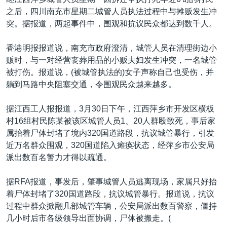
VOA视频
欧洲
科教·文娱·体健
白宫要闻
转
之后，四川南充市星期二城管人员执法过程中与摊贩发生冲
到
VOA今日焦点
非洲
军事
国会报道
突。据报道，两起事件中，围观和抗议民众都达到数千人。
检
中文广播
美洲
劳工
美中关系
索
香港明报报道说，南充市政府澄清，城管人员在清理街边小
全球议题
环境
美国建国250周年
贩时，与一对经营丧葬用品的小贩夫妇发生冲突，一名城管
关注我们
被打伤。报道说，(被城管执法的)女子声称自己也受伤，并
埃博拉疫情
躺到马路中央阻塞交通，令围观民众越来越多。
美国之音专访
据江西工人报报道，3月30日下午，江西萍乡市开发区横板
重要讲话与声明
村16组村民陈某被该区城管人员1、20人群殴致死，事后家
台海两岸关系
属抬着尸体封堵了境内320国道路段，抗议城管暴行，引发
其他语言网站
近万名群众围观，320国道陷入瘫痪状态，经萍乡市公安局
南中国海争端
派出数百名警力才得以疏通。
关注西藏
据RFA报道，事发后，肇事城管人员逃离现场，家属只好抬
关注新疆
着尸体封堵了320国道路段，抗议城管暴行。报道说，抗议
GEN Z 看美国
过程中群众掀翻几部城管车辆，公安局派出数百警察，僵持
几小时后市各级领导出面协调，尸体被搬走。(