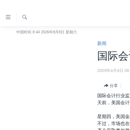
无
障
碍
检
中国时间 8:44 2026年8月8日 星期六
主页
索
链
新闻
美国
接
国际会
中国
跳
转
台湾
2009年4月4日 08:
到
港澳
内
容
分享
国际
跳
国际会计行业监
分类新闻
最新国际新闻
转
天前，美国会计
到
美中关系
印太
经济·金融·贸易
导
星期四，美国金
热点专题
中东
人权·法律·宗教
航
不过，市场也在
跳
VOA视频
欧洲
科教·文娱·体健
白宫要闻