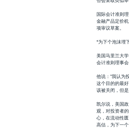
否会采取类似举
转
VOA今日焦点
非洲
军事
国会报道
到
国际会计准则理
检
中文广播
美洲
劳工
美中关系
金融产品定价机
索
项审议草案。
全球议题
环境
美国建国250周年
埃博拉疫情
*为下个泡沫埋
美国之音专访
美国马里兰大学金
重要讲话与声明
会计准则理事会
台海两岸关系
他说：“我认为
南中国海争端
这个目的的最好
该被关闭，但是
关注西藏
关注新疆
凯尔说，美国政
观，对投资者的
GEN Z 看美国
心，在流动性匮
高估，为下一个