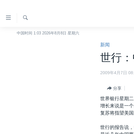
无
障
碍
检
中国时间 1:03 2026年8月8日 星期六
主页
索
链
新闻
美国
接
世行：
中国
跳
转
台湾
2009年4月7日 08:
到
港澳
内
容
分享
国际
跳
世界银行星期二
分类新闻
最新国际新闻
转
增长来说是一个
到
美中关系
印太
经济·金融·贸易
复苏将指望美国
导
热点专题
中东
人权·法律·宗教
航
世行的报告说，
跳
VOA视频
欧洲
科教·文娱·体健
白宫要闻