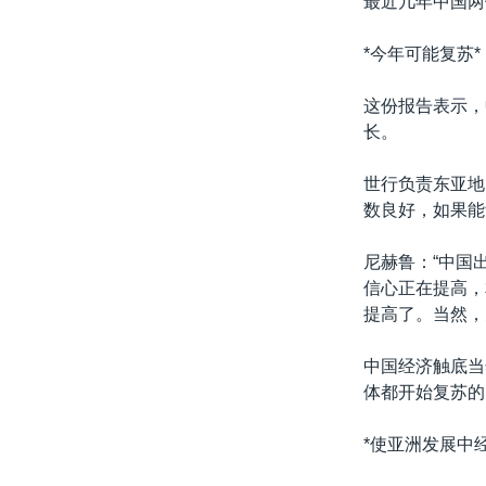
最近几年中国两
转
VOA今日焦点
非洲
军事
国会报道
到
*今年可能复苏*
检
中文广播
美洲
劳工
美中关系
索
这份报告表示，
全球议题
环境
美国建国250周年
长。
埃博拉疫情
世行负责东亚地区
美国之音专访
数良好，如果能
重要讲话与声明
尼赫鲁：“中国
台海两岸关系
信心正在提高，
南中国海争端
提高了。当然，
关注西藏
中国经济触底当
关注新疆
体都开始复苏的
GEN Z 看美国
*使亚洲发展中