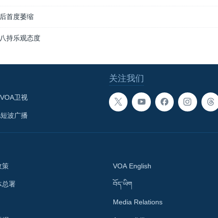
后首度萎缩
八持乐观态度
关注我们
VOA卫视
A短波广播
政策
VOA English
体总署
བོད་ཡིག
Media Relations