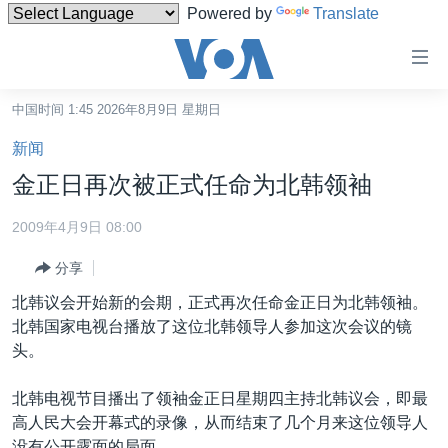
Powered by
Translate
无
障
碍
中国时间 1:45 2026年8月9日 星期日
主页
链
新闻
接
美国
金正日再次被正式任命为北韩领袖
跳
中国
转
2009年4月9日 08:00
台湾
到
分享
内
港澳
容
北韩议会开始新的会期，正式再次任命金正日为北韩领袖。
国际
跳
北韩国家电视台播放了这位北韩领导人参加这次会议的镜
转
分类新闻
最新国际新闻
头。
到
美中关系
印太
经济·金融·贸易
导
北韩电视节目播出了领袖金正日星期四主持北韩议会，即最
航
热点专题
中东
人权·法律·宗教
高人民大会开幕式的录像，从而结束了几个月来这位领导人
跳
没有公开露面的局面。