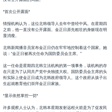
VOA视频
欧洲
科教·文娱·体健
白宫要闻
转
到
VOA今日焦点
非洲
军事
国会报道
*首次公开露面*
检
中文广播
美洲
劳工
美中关系
索
情报机构认为，这位北韩领导人去年中曾经中风。在星期四
全球议题
环境
美国建国250周年
之前，他一直没有公开露面。金正日原先粗壮的身躯现在明
关注我们
显消瘦。
埃博拉疫情
美国之音专访
北韩新闻播音员宣布金正日仍在牢牢地控制着这个国家。她
说：“金正日被再次任命为国防委员会主席。”
重要讲话与声明
台海两岸关系
这一任命是星期四北韩立法机构的第一项事务，该机构的存
其他语言网站
在只是为了认同共产党中央独揽大权。国防委员会主席的头
南中国海争端
衔实际上使金正日成为北韩政府领导人。这个政府从孩子出
关注西藏
生起就教育他们崇拜金正日家族。
关注新疆
*显示依然掌控一切*
GEN Z 看美国
许多观察人士认为，北韩本星期发射远程火箭是为了促发民