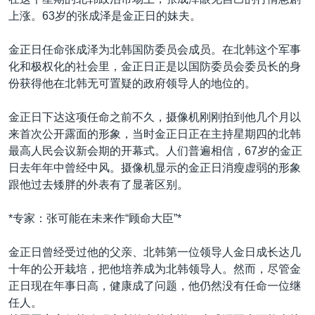
VOA视频
欧洲
科教·文娱·体健
白宫要闻
转
上涨。63岁的张成泽是金正日的妹夫。
到
VOA今日焦点
非洲
军事
国会报道
检
金正日任命张成泽为北韩国防委员会成员。在北韩这个军事
中文广播
美洲
劳工
美中关系
索
化和极权化的社会里，金正日正是以国防委员会委员长的身
全球议题
环境
美国建国250周年
份获得他在北韩无可置疑的政府领导人的地位的。
关注我们
埃博拉疫情
金正日下达这项任命之前不久，摄像机刚刚拍到他几个月以
美国之音专访
来首次公开露面的形象，当时金正日正在主持星期四的北韩
最高人民会议新会期的开幕式。人们普遍相信，67岁的金正
重要讲话与声明
日去年年中曾经中风。摄像机显示的金正日消瘦虚弱的形象
台海两岸关系
跟他过去矮胖的外表有了显著区别。
其他语言网站
南中国海争端
*专家：张可能在未来作“顾命大臣”*
关注西藏
金正日曾经受过他的父亲、北韩第一位领导人金日成长达几
关注新疆
十年的公开栽培，把他培养成为北韩领导人。然而，尽管金
GEN Z 看美国
正日现在年事日高，健康成了问题，他仍然没有任命一位继
任人。