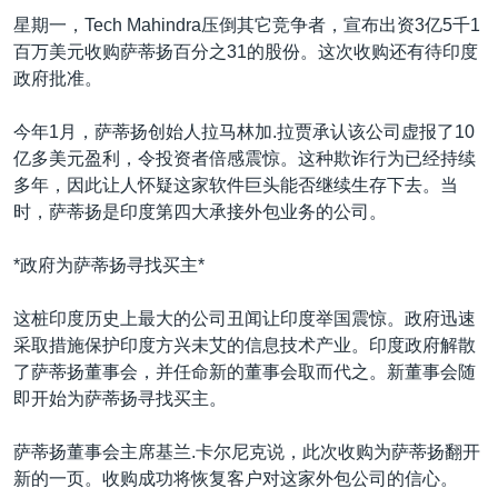
VOA视频
欧洲
科教·文娱·体健
白宫要闻
转
星期一，Tech Mahindra压倒其它竞争者，宣布出资3亿5千1
到
VOA今日焦点
非洲
军事
国会报道
百万美元收购萨蒂扬百分之31的股份。这次收购还有待印度
检
政府批准。
中文广播
美洲
劳工
美中关系
索
全球议题
环境
美国建国250周年
今年1月，萨蒂扬创始人拉马林加.拉贾承认该公司虚报了10
关注我们
亿多美元盈利，令投资者倍感震惊。这种欺诈行为已经持续
埃博拉疫情
多年，因此让人怀疑这家软件巨头能否继续生存下去。当
美国之音专访
时，萨蒂扬是印度第四大承接外包业务的公司。
重要讲话与声明
*政府为萨蒂扬寻找买主*
台海两岸关系
其他语言网站
这桩印度历史上最大的公司丑闻让印度举国震惊。政府迅速
南中国海争端
采取措施保护印度方兴未艾的信息技术产业。印度政府解散
关注西藏
了萨蒂扬董事会，并任命新的董事会取而代之。新董事会随
即开始为萨蒂扬寻找买主。
关注新疆
GEN Z 看美国
萨蒂扬董事会主席基兰.卡尔尼克说，此次收购为萨蒂扬翻开
新的一页。收购成功将恢复客户对这家外包公司的信心。