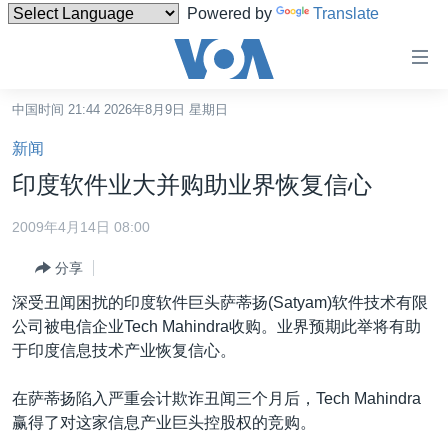
Powered by
Translate
无
障
碍
中国时间 21:44 2026年8月9日 星期日
主页
链
新闻
接
美国
印度软件业大并购助业界恢复信心
跳
中国
转
2009年4月14日 08:00
台湾
到
分享
内
港澳
容
深受丑闻困扰的印度软件巨头萨蒂扬(Satyam)软件技术有限
国际
跳
公司被电信企业Tech Mahindra收购。业界预期此举将有助
转
分类新闻
最新国际新闻
于印度信息技术产业恢复信心。
到
美中关系
印太
经济·金融·贸易
导
在萨蒂扬陷入严重会计欺诈丑闻三个月后，Tech Mahindra
航
热点专题
中东
人权·法律·宗教
赢得了对这家信息产业巨头控股权的竞购。
跳