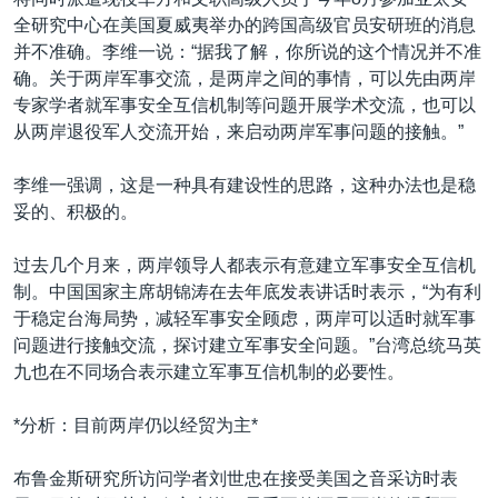
VOA视频
欧洲
科教·文娱·体健
白宫要闻
转
全研究中心在美国夏威夷举办的跨国高级官员安研班的消息
到
VOA今日焦点
非洲
军事
国会报道
并不准确。李维一说：“据我了解，你所说的这个情况并不准
检
确。关于两岸军事交流，是两岸之间的事情，可以先由两岸
中文广播
美洲
劳工
美中关系
索
专家学者就军事安全互信机制等问题开展学术交流，也可以
全球议题
环境
美国建国250周年
从两岸退役军人交流开始，来启动两岸军事问题的接触。”
关注我们
埃博拉疫情
李维一强调，这是一种具有建设性的思路，这种办法也是稳
美国之音专访
妥的、积极的。
重要讲话与声明
过去几个月来，两岸领导人都表示有意建立军事安全互信机
台海两岸关系
制。中国国家主席胡锦涛在去年底发表讲话时表示，“为有利
其他语言网站
于稳定台海局势，减轻军事安全顾虑，两岸可以适时就军事
南中国海争端
问题进行接触交流，探讨建立军事安全问题。”台湾总统马英
关注西藏
九也在不同场合表示建立军事互信机制的必要性。
关注新疆
*分析：目前两岸仍以经贸为主*
GEN Z 看美国
布鲁金斯研究所访问学者刘世忠在接受美国之音采访时表