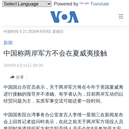
Powered by
Translate
无
障
碍
中国时间 0:21 2026年8月9日 星期日
主页
链
新闻
接
美国
中国称两岸军方不会在夏威夷接触
跳
中国
转
2009年4月16日 08:00
台湾
到
分享
内
港澳
容
中国国台办官员表示，关于两岸军方将在今年于美国夏威夷
国际
跳
进行接触的报导并不准确。有学者认为，目前两岸互动仍以
转
分类新闻
最新国际新闻
经贸问题为主，实质军事交流可能还要一段时间。
到
美中关系
印太
经济·金融·贸易
导
中国国务院台湾事务办公室发言人李维一星期三在新闻发布
航
热点专题
中东
人权·法律·宗教
会上回答记者提问时表示，在此之前关于两岸军方现役人员
跳
将同时派遣现役军方和文职高级人员于今年8月参加亚太安