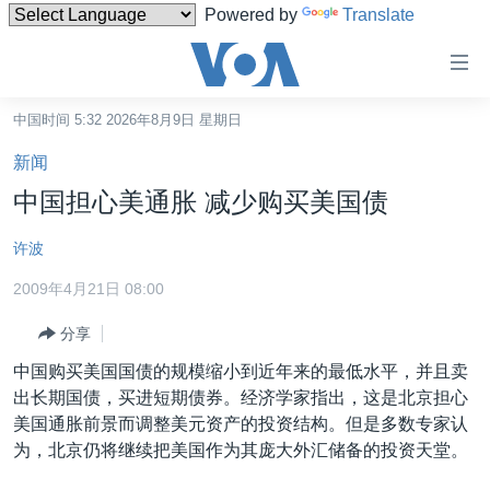
Powered by
Translate
无
障
碍
中国时间 5:32 2026年8月9日 星期日
主页
链
新闻
接
美国
中国担心美通胀 减少购买美国债
跳
中国
转
许波
台湾
到
2009年4月21日 08:00
内
港澳
容
分享
国际
跳
中国购买美国国债的规模缩小到近年来的最低水平，并且卖
转
分类新闻
最新国际新闻
出长期国债，买进短期债券。经济学家指出，这是北京担心
到
美中关系
印太
经济·金融·贸易
美国通胀前景而调整美元资产的投资结构。但是多数专家认
导
为，北京仍将继续把美国作为其庞大外汇储备的投资天堂。
航
热点专题
中东
人权·法律·宗教
跳