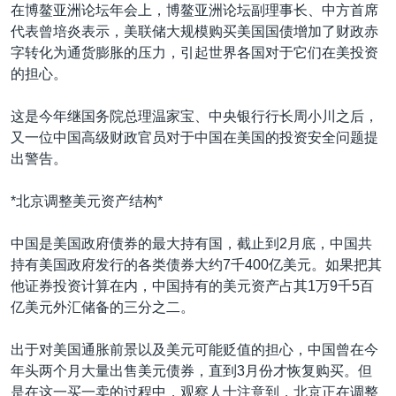
VOA视频
欧洲
科教·文娱·体健
白宫要闻
在博鳌亚洲论坛年会上，博鳌亚洲论坛副理事长、中方首席
转
代表曾培炎表示，美联储大规模购买美国国债增加了财政赤
到
VOA今日焦点
非洲
军事
国会报道
字转化为通货膨胀的压力，引起世界各国对于它们在美投资
检
中文广播
美洲
劳工
美中关系
的担心。
索
全球议题
环境
美国建国250周年
这是今年继国务院总理温家宝、中央银行行长周小川之后，
关注我们
埃博拉疫情
又一位中国高级财政官员对于中国在美国的投资安全问题提
出警告。
美国之音专访
重要讲话与声明
*北京调整美元资产结构*
台海两岸关系
其他语言网站
中国是美国政府债券的最大持有国，截止到2月底，中国共
南中国海争端
持有美国政府发行的各类债券大约7千400亿美元。如果把其
他证券投资计算在内，中国持有的美元资产占其1万9千5百
关注西藏
亿美元外汇储备的三分之二。
关注新疆
出于对美国通胀前景以及美元可能贬值的担心，中国曾在今
GEN Z 看美国
年头两个月大量出售美元债券，直到3月份才恢复购买。但
是在这一买一卖的过程中，观察人士注意到，北京正在调整