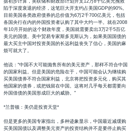
据初步计算，美联储和财政部计划开支12万8千亿美元挽救
陷于深度衰退的经济，这笔巨大开支约占美国GDP的90%。
目前美国各类政府债券的总价值为6万2千700亿美元，包括
各国央行在内的外国投资者认购了其中大约一半。就在2008
年10月开始的这个财政年度，美国就需要卖出3万2千5百亿
美元的国债。美中贸易专家斯多克斯认为，如果美国国债的
最大买主中国对投资美国的长远利益丧失了信心，美国的麻
烦可就大了。
他说：“中国不大可能抛售所有的美元资产，那样不符合中国
的国家利益。但是美国的危险在于，中国可能会认为继续购
买美国债券不符合国家利益，北京将把投资多元化，购买其
他国家的债券，或把钱留在中国。这将对几乎每天都需要向
外国借债的美国形成巨大的威胁。”
*兰普顿：美仍是投资天堂*
但是更多的美国专家指出，多种迹象显示，中国最近减缓购
买美国国债以及调整美元资产的投资结构并不是要停止购买