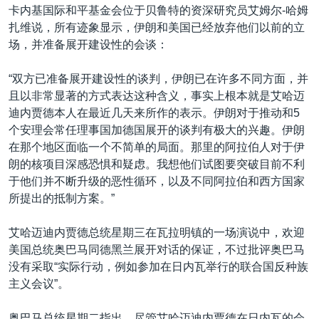
卡内基国际和平基金会位于贝鲁特的资深研究员艾姆尔-哈姆
扎维说，所有迹象显示，伊朗和美国已经放弃他们以前的立
场，并准备展开建设性的会谈：
“双方已准备展开建设性的谈判，伊朗已在许多不同方面，并
且以非常显著的方式表达这种含义，事实上根本就是艾哈迈
迪内贾德本人在最近几天来所作的表示。伊朗对于推动和5
个安理会常任理事国加德国展开的谈判有极大的兴趣。伊朗
在那个地区面临一个不简单的局面。那里的阿拉伯人对于伊
朗的核项目深感恐惧和疑虑。我想他们试图要突破目前不利
于他们并不断升级的恶性循环，以及不同阿拉伯和西方国家
所提出的抵制方案。”
艾哈迈迪内贾德总统星期三在瓦拉明镇的一场演说中，欢迎
美国总统奥巴马同德黑兰展开对话的保证，不过批评奥巴马
没有采取“实际行动，例如参加在日内瓦举行的联合国反种族
主义会议”。
奥巴马总统星期二指出，尽管艾哈迈迪内贾德在日内瓦的会