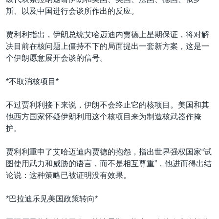
VOA视频
欧洲
科教·文娱·体健
白宫要闻
转
斯、以及中国进行会谈所作出的反应。
到
VOA今日焦点
非洲
军事
国会报道
检
贾利利指出，伊朗总统艾哈迈迪内贾德上星期保证，将对解
中文广播
美洲
劳工
美中关系
索
决目前在核问题上僵持不下的局面提出一套新方案，这是一
全球议题
环境
美国建国250周年
个伊朗愿意展开会谈的信号。
关注我们
埃博拉疫情
*不取消核项目*
美国之音专访
不过贾利利接下来说，伊朗不会终止它的核项目。美国和其
重要讲话与声明
他西方国家怀疑伊朗利用这个核项目来为制造核武器作掩
台海两岸关系
护。
其他语言网站
南中国海争端
贾利利重申了艾哈迈迪内贾德的抱怨，指出世界强权国家“试
关注西藏
图使用武力和威胁的语言，而不是相互尊重”，他进而得出结
论说：这种策略已被证明没有效果。
关注新疆
GEN Z 看美国
*巴拉迪乐见美国政策转向*