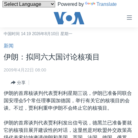
Powered by
Translate
无
障
碍
中国时间 14:19 2026年8月10日 星期一
主页
链
新闻
接
美国
伊朗：拟同六大国讨论核项目
跳
中国
转
2009年4月22日 08:00
台湾
到
分享
内
港澳
容
伊朗的首席核谈判代表贾利利星期三说，伊朗已准备同联合
国际
跳
国安理会5个常任理事国加德国，举行有关它的核项目的会
转
分类新闻
最新国际新闻
谈。不过，贾利利重申伊朗不会终止它的核项目。
到
美中关系
印太
经济·金融·贸易
导
伊朗的首席谈判代表贾利利发出信号说，德黑兰已准备要就
航
热点专题
中东
人权·法律·宗教
它的核项目展开建设性的对话，这显然是对欧盟外交政策高
跳
级代表索拉纳邀请伊朗和美国、英国、法国、德国、俄罗