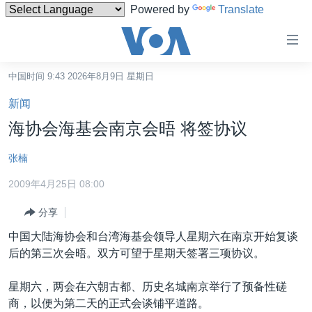
Powered by
Translate
无
障
碍
中国时间 9:43 2026年8月9日 星期日
主页
链
新闻
接
美国
海协会海基会南京会晤 将签协议
跳
中国
转
张楠
台湾
到
2009年4月25日 08:00
内
港澳
容
分享
国际
跳
中国大陆海协会和台湾海基会领导人星期六在南京开始复谈
转
分类新闻
最新国际新闻
后的第三次会晤。双方可望于星期天签署三项协议。
到
美中关系
印太
经济·金融·贸易
导
星期六，两会在六朝古都、历史名城南京举行了预备性磋
航
热点专题
中东
人权·法律·宗教
商，以便为第二天的正式会谈铺平道路。
跳