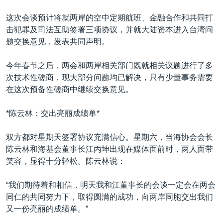
VOA视频
欧洲
科教·文娱·体健
白宫要闻
转
这次会谈预计将就两岸的空中定期航班、金融合作和共同打
到
VOA今日焦点
非洲
军事
国会报道
击犯罪及司法互助签署三项协议，并就大陆资本进入台湾问
检
中文广播
美洲
劳工
美中关系
题交换意见，发表共同声明。
索
全球议题
环境
美国建国250周年
今年春节之后，两会和两岸相关部门既就相关议题进行了多
关注我们
埃博拉疫情
次技术性磋商，现大部分问题均已解决，只有少量事务需要
在这次预备性磋商中继续交换意见。
美国之音专访
重要讲话与声明
*陈云林：交出亮丽成绩单*
台海两岸关系
其他语言网站
双方都对星期天签署协议充满信心。星期六，当海协会会长
南中国海争端
陈云林和海基会董事长江丙坤出现在媒体面前时，两人面带
笑容，显得十分轻松。陈云林说：
关注西藏
关注新疆
“我们期待着和相信，明天我和江董事长的会谈一定会在两会
同仁的共同努力下，取得圆满的成功，向两岸同胞交出我们
GEN Z 看美国
又一份亮丽的成绩单。”