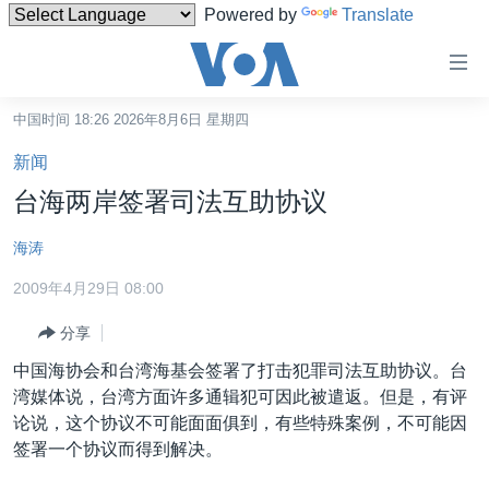
Powered by
Translate
无
障
碍
中国时间 18:26 2026年8月6日 星期四
主页
链
新闻
接
美国
台海两岸签署司法互助协议
跳
中国
转
海涛
台湾
到
2009年4月29日 08:00
内
港澳
容
分享
国际
跳
中国海协会和台湾海基会签署了打击犯罪司法互助协议。台
转
分类新闻
最新国际新闻
湾媒体说，台湾方面许多通辑犯可因此被遣返。但是，有评
到
美中关系
印太
经济·金融·贸易
论说，这个协议不可能面面俱到，有些特殊案例，不可能因
导
签署一个协议而得到解决。
航
热点专题
中东
人权·法律·宗教
跳