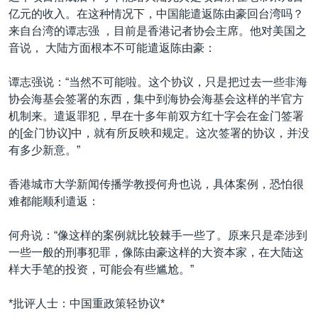
亿元的收入。在这种情况下，中国能遣返陈由豪回台湾吗？
来自台湾的谭志强 ，目前是香港记者协会主席。他对美国之
音说， 大陆方面根本不可能遣返陈由豪：
谭志强说：“当然不可能啦。这个协议，只是把过去一些非海
协会海基会签署的东西，集中到海协会海基会这样的半官方
机制来。遣返罪犯，早在十多年前双方红十字会在金门签署
的[金门协议]中，就有所反映和规定。这次签署的协议，并没
有多少新意。”
香港城市大学新闻传播学教授何舟也说，具体案例，恐怕很
难都能顺利遣返：
何舟说：“像这样的案例就比较棘手一些了。原来只是牵涉到
一些一般的刑事犯罪，像陈由豪这样的大资本家，在大陆这
样大手笔的投资，可能会有些尴尬。”
*批评人士：中国重政策轻协议*