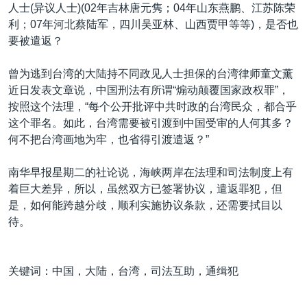
人士(异议人士)(02年吉林唐元隽；04年山东燕鹏、江苏陈荣
利；07年河北蔡陆军，四川吴亚林、山西贾甲等等)，是否也
要被遣返？
曾为逃到台湾的大陆持不同政见人士担保的台湾律师童文薰
近日发表文章说，中国刑法有所谓“煽动颠覆国家政权罪”，
按照这个法理，“每个公开批评中共时政的台湾民众，都合乎
这个罪名。如此，台湾需要被引渡到中国受审的人何其多？
何不把台湾画地为牢，也省得引渡遣返？”
南华早报星期二的社论说，海峡两岸在法理和司法制度上有
着巨大差异，所以，虽然双方已签署协议，遣返罪犯，但
是，如何能跨越分歧，顺利实施协议条款，还需要拭目以
待。
关键词：中国，大陆，台湾，司法互助，通缉犯