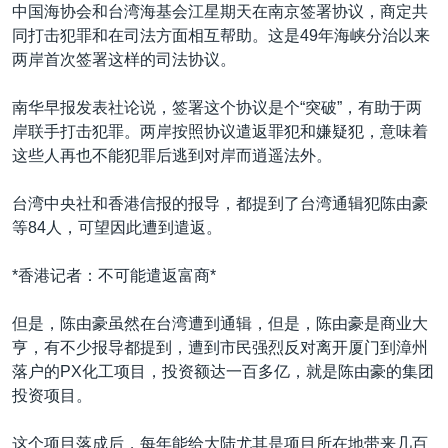
VOA视频
欧洲
科教·文娱·体健
白宫要闻
中国海协会和台湾海基会江星期天在南京签署协议，商定共
转
同打击犯罪和在司法方面相互帮助。这是49年海峡分治以来
到
VOA今日焦点
非洲
军事
国会报道
两岸首次签署这样的司法协议。
检
中文广播
美洲
劳工
美中关系
索
南华早报发表社论说，签署这个协议是个“突破”，有助于两
全球议题
环境
美国建国250周年
岸联手打击犯罪。两岸按照协议遣返罪犯和嫌疑犯，意味着
关注我们
埃博拉疫情
这些人再也不能犯罪后逃到对岸而逍遥法外。
美国之音专访
台湾中央社和香港信报的报导，都提到了台湾通辑犯陈由豪
重要讲话与声明
等84人，可望因此遭到遣返。
台海两岸关系
其他语言网站
*香港记者：不可能遣返富商*
南中国海争端
但是，陈由豪虽然在台湾遭到通辑，但是，陈由豪是商业大
关注西藏
亨，有不少报导都提到，遭到市民强烈反对离开厦门到漳州
关注新疆
落户的PX化工项目，投资额达一百多亿，就是陈由豪的集团
投资项目。
GEN Z 看美国
这个项目落成后，每年能给大陆尤其是项目所在地带来几百