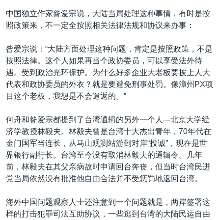
中国独立作家昝爱宗说，大陆当局处理这种事情，有时是按
照政策来，不一定全按照相关法律法规和协议来办事：
昝爱宗说：“大陆方面处理这种问题，肯定是按照政策，不是
按照法律。这个人如果再当个政协委员，可以享受法外待
遇。受到政治光环保护。为什么好多企业大老板要披上人大
代表和政协委员的外衣？就是要避免刑事处罚。像漳州PX项
目这个老板，我想是不会遣返的。”
何舟和昝爱宗都提到了台湾通辑的另外一个人---北京大学经
济学教授林毅夫。林毅夫曾是台湾十大杰出青年，70年代在
金门国军当连长，从马山观测站游到对岸“投诚”，现在是世
界银行副行长。台湾至今没有取消林毅夫的通辑令。几年
前，林毅夫在其父亲病故时申请回台奔丧，但当时台湾民进
党当局依然没有批准他自由合法并不受惩罚地返回台湾。
海外中国问题观察人士还注意到一个问题就是，两岸签署这
样的打击犯罪司法互助协议，一些逃到台湾的大陆民运自由