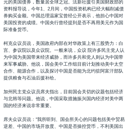
元的美国债券，数量居全球之冠。法新社援引美国财政部的
资料报导说，今年1、2月间，中国投资机构已经大幅削减债
券购买金额。中国总理温家宝曾经公开表示，他担心中国对
美国投资的成绩。中国央行曾经提到是否不再用美元作为国
际准备货币。
柯克众议员说，美国政府内部在对华政策上有三股势力：白
宫、参议院以及众议院。一般来说，众议 院许多民主党人认
为中国为美国带来经济威胁，而许多共和党人则认为中国带
来军事威胁。他说，国会美中工作组目前计划推动美中太空
合作、能源合作，以及探讨中国是否能为北约驻阿富汗部队
提供粮食与石油后援补给。
加州民主党众议员席夫指出，目前国会关切的议题包括经济
与北韩等问题。他说，中国采取措施振兴国内经济对美中两
国的经济来说非常重要。
席夫众议员说：“我所听到、国会所关心的问题包括美中贸易
逆差、中国的市场开放度、中国是否操控货币，不利美国出