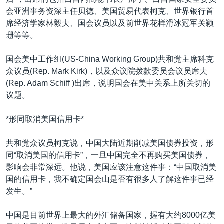
VOA视频
欧洲
科教·文娱·体健
白宫要闻
转
会亚洲事务资深主任贝德、美国贸易代表柯克、世界银行首
到
VOA今日焦点
非洲
军事
国会报道
席经济学家林毅夫、国会议员以及前世界花样滑冰冠军关颖
检
珊等等。
中文广播
美洲
劳工
美中关系
索
全球议题
环境
美国建国250周年
国会美中工作组(US-China Working Group)共和党主席科克
关注我们
众议员(Rep. Mark Kirk)，以及众议院拨款委员会议员席夫
埃博拉疫情
(Rep. Adam Schiff )出席，说明国会在美中关系上所关切的
美国之音专访
议题。
重要讲话与声明
*形同取消美国信用卡*
台海两岸关系
其他语言网站
共和党众议员柯克说，中国大陆近期削减美国债券投资，形
南中国海争端
同“取消美国的信用卡”，一旦中国完全不再购买美国债券，
关注西藏
影响会非常深远。他说，美国应该注意这件事：“中国取消美
国的信用卡，我不确定国会山是否有很多人了解这件事已经
关注新疆
发生。”
GEN Z 看美国
中国是目前世界上最大的外汇储备国家，握有大约8000亿美