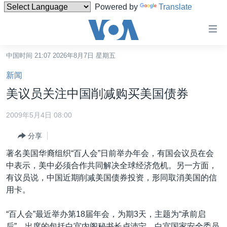
Powered by
Translate
无
障
碍
中国时间 21:07 2026年8月7日 星期五
主页
链
新闻
接
美国
美议员关注中国削减购买美国债券
跳
中国
转
2009年5月4日 08:00
台湾
到
分享
内
港澳
容
著名美国华裔组织“百人会”日前举办年会，有国会议员在会
国际
跳
中表示，美中必须合作共同解决全球经济危机。另一方面，
转
分类新闻
最新国际新闻
有议员说，中国近期削减美国债券投资，形同取消美国的信
到
用卡。
美中关系
印太
经济·金融·贸易
导
航
热点专题
中东
人权·法律·宗教
“百人会”最近举办第18届年会，为期3天，主题为“承前启
跳
后”，出席的包括白宫内阁秘书长卢沛宁、白宫国家安全委员