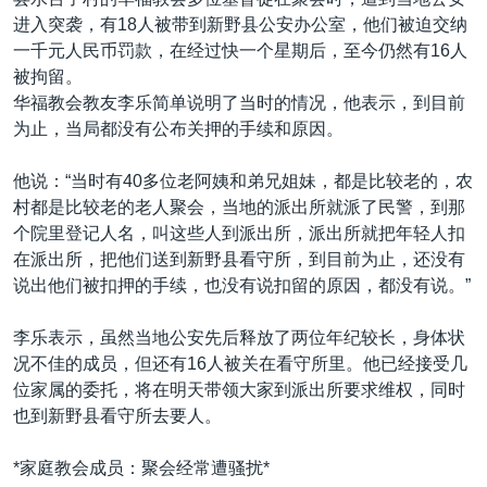
VOA视频
欧洲
科教·文娱·体健
白宫要闻
转
进入突袭，有18人被带到新野县公安办公室，他们被迫交纳
到
VOA今日焦点
非洲
军事
国会报道
一千元人民币罚款，在经过快一个星期后，至今仍然有16人
检
被拘留。
中文广播
美洲
劳工
美中关系
索
华福教会教友李乐简单说明了当时的情况，他表示，到目前
全球议题
环境
美国建国250周年
为止，当局都没有公布关押的手续和原因。
关注我们
埃博拉疫情
他说：“当时有40多位老阿姨和弟兄姐妹，都是比较老的，农
美国之音专访
村都是比较老的老人聚会，当地的派出所就派了民警，到那
个院里登记人名，叫这些人到派出所，派出所就把年轻人扣
重要讲话与声明
在派出所，把他们送到新野县看守所，到目前为止，还没有
台海两岸关系
说出他们被扣押的手续，也没有说扣留的原因，都没有说。”
其他语言网站
南中国海争端
李乐表示，虽然当地公安先后释放了两位年纪较长，身体状
关注西藏
况不佳的成员，但还有16人被关在看守所里。他已经接受几
位家属的委托，将在明天带领大家到派出所要求维权，同时
关注新疆
也到新野县看守所去要人。
GEN Z 看美国
*家庭教会成员：聚会经常遭骚扰*