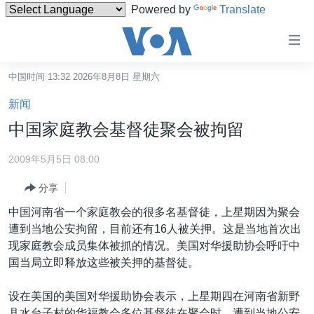
Powered by
Translate
无
障
碍
中国时间 13:32 2026年8月8日 星期六
主页
链
新闻
接
美国
中国家庭教会基督徒聚会被拘留
跳
中国
转
2009年5月5日 08:00
台湾
到
分享
内
港澳
容
中国河南省一个家庭教会的很多名基督徒，上星期因为聚会
国际
跳
遭到当地公安拘留，目前还有16人被关押。这是当地首次出
转
分类新闻
最新国际新闻
现家庭教会成员集体被抓的情况。美国对华援助协会呼吁中
到
国当局立即释放这些被关押的基督徒。
美中关系
印太
经济·金融·贸易
导
航
热点专题
中东
人权·法律·宗教
设在美国的美国对华援助协会表示，上星期四在河南省新野
跳
县水台子村的华福教会多位基督徒在聚会时，遭到当地公安