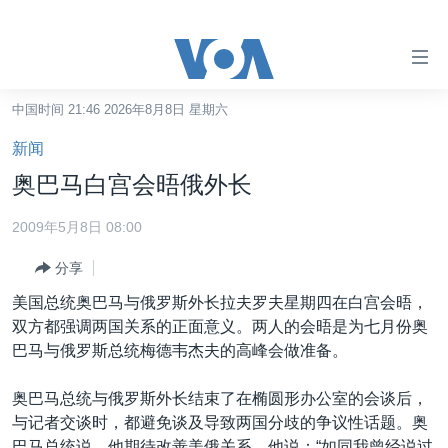
无
障
碍
中国时间 21:46 2026年8月8日 星期六
主页
链
新闻
接
美国
奥巴马白宫会晤俄外长
跳
中国
转
2009年5月8日 08:00
台湾
到
分享
内
港澳
容
美国总统奥巴马与俄罗斯外长拉夫罗夫星期四在白宫会晤，
国际
跳
双方都强调两国关系的正面意义。两人的会晤是为七月份奥
转
分类新闻
最新国际新闻
巴马与俄罗斯总统梅德韦杰夫的高峰会做准备。
到
美中关系
印太
经济·金融·贸易
导
奥巴马总统与俄罗斯外长结束了在椭圆形办公室的会谈后，
航
热点专题
中东
人权·法律·宗教
与记者交谈时，都避免谈及导致两国分歧的争议性话题。奥
跳
巴马总统说，他期待改善美俄关系。他说：“如同我曾经说过