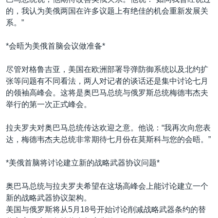
VOA视频
欧洲
科教·文娱·体健
白宫要闻
转
的，我认为美俄两国在许多议题上有绝佳的机会重新发展关
到
VOA今日焦点
非洲
军事
国会报道
系。”
检
中文广播
美洲
劳工
美中关系
索
*会晤为美俄首脑会议做准备*
全球议题
环境
美国建国250周年
关注我们
尽管对格鲁吉亚，美国在欧洲部署导弹防御系统以及北约扩
埃博拉疫情
张等问题有不同看法，两人对记者的谈话还是集中讨论七月
美国之音专访
的领袖高峰会。这将是奥巴马总统与俄罗斯总统梅德韦杰夫
举行的第一次正式峰会。
重要讲话与声明
台海两岸关系
拉夫罗夫对奥巴马总统传达欢迎之意。他说：“我再次向您表
其他语言网站
达，梅德韦杰夫总统非常期待七月份在莫斯科与您的会晤。”
南中国海争端
关注西藏
*美俄首脑将讨论建立新的战略武器协议问题*
关注新疆
奥巴马总统与拉夫罗夫希望在这场高峰会上能讨论建立一个
GEN Z 看美国
新的战略武器协议架构。
美国与俄罗斯将从5月18号开始讨论削减战略武器条约的替