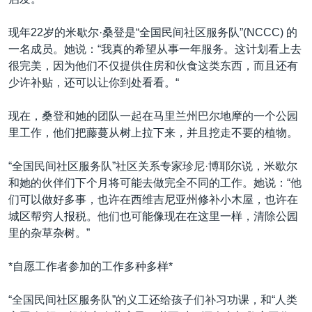
VOA视频
欧洲
科教·文娱·体健
白宫要闻
转
到
VOA今日焦点
非洲
军事
国会报道
现年22岁的米歇尔·桑登是“全国民间社区服务队”(NCCC) 的
检
一名成员。她说：“我真的希望从事一年服务。这计划看上去
中文广播
美洲
劳工
美中关系
索
很完美，因为他们不仅提供住房和伙食这类东西，而且还有
全球议题
环境
美国建国250周年
少许补贴，还可以让你到处看看。“
关注我们
埃博拉疫情
现在，桑登和她的团队一起在马里兰州巴尔地摩的一个公园
美国之音专访
里工作，他们把藤蔓从树上拉下来，并且挖走不要的植物。
重要讲话与声明
“全国民间社区服务队”社区关系专家珍尼·博耶尔说，米歇尔
台海两岸关系
和她的伙伴们下个月将可能去做完全不同的工作。她说：“他
其他语言网站
们可以做好多事，也许在西维吉尼亚州修补小木屋，也许在
南中国海争端
城区帮穷人报税。他们也可能像现在在这里一样，清除公园
关注西藏
里的杂草杂树。”
关注新疆
*自愿工作者参加的工作多种多样*
GEN Z 看美国
“全国民间社区服务队”的义工还给孩子们补习功课，和“人类