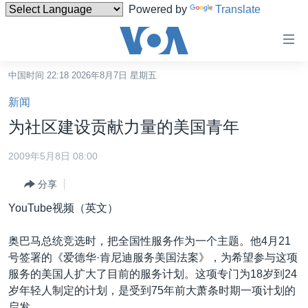
Powered by
Translate
无
障
碍
中国时间 22:18 2026年8月7日 星期五
主页
链
新闻
接
美国
为社区建设贡献力量的美国青年
跳
中国
转
2009年5月8日 08:00
台湾
到
分享
内
港澳
容
YouTube视频（英文）
国际
跳
转
分类新闻
最新国际新闻
奥巴马总统竞选时，把全国性服务作为一个主题。他4月21
到
号签署的《爱德华·肯尼迪服务美国法案》，为希望参与这项
美中关系
印太
经济·金融·贸易
导
服务的美国人扩大了目前的服务计划。这项专门为18岁到24
航
热点专题
中东
人权·法律·宗教
岁年轻人制定的计划，是受到75年前大萧条时期一项计划的
跳
启发。