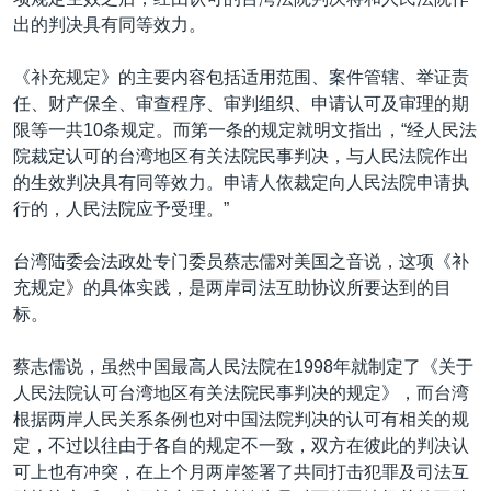
VOA视频
欧洲
科教·文娱·体健
白宫要闻
转
出的判决具有同等效力。
到
VOA今日焦点
非洲
军事
国会报道
检
《补充规定》的主要内容包括适用范围、案件管辖、举证责
中文广播
美洲
劳工
美中关系
索
任、财产保全、审查程序、审判组织、申请认可及审理的期
全球议题
环境
美国建国250周年
限等一共10条规定。而第一条的规定就明文指出，“经人民法
关注我们
院裁定认可的台湾地区有关法院民事判决，与人民法院作出
埃博拉疫情
的生效判决具有同等效力。申请人依裁定向人民法院申请执
美国之音专访
行的，人民法院应予受理。”
重要讲话与声明
台湾陆委会法政处专门委员蔡志儒对美国之音说，这项《补
台海两岸关系
充规定》的具体实践，是两岸司法互助协议所要达到的目
其他语言网站
标。
南中国海争端
关注西藏
蔡志儒说，虽然中国最高人民法院在1998年就制定了《关于
人民法院认可台湾地区有关法院民事判决的规定》，而台湾
关注新疆
根据两岸人民关系条例也对中国法院判决的认可有相关的规
GEN Z 看美国
定，不过以往由于各自的规定不一致，双方在彼此的判决认
可上也有冲突，在上个月两岸签署了共同打击犯罪及司法互