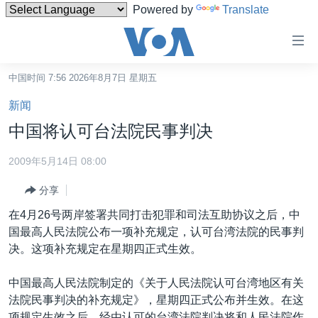
Powered by
Translate
无
障
碍
中国时间 7:56 2026年8月7日 星期五
主页
链
新闻
接
美国
中国将认可台法院民事判决
跳
中国
转
2009年5月14日 08:00
台湾
到
分享
内
港澳
容
在4月26号两岸签署共同打击犯罪和司法互助协议之后，中
国际
跳
国最高人民法院公布一项补充规定，认可台湾法院的民事判
转
分类新闻
最新国际新闻
决。这项补充规定在星期四正式生效。
到
美中关系
印太
经济·金融·贸易
导
中国最高人民法院制定的《关于人民法院认可台湾地区有关
航
热点专题
中东
人权·法律·宗教
法院民事判决的补充规定》，星期四正式公布并生效。在这
跳
项规定生效之后，经由认可的台湾法院判决将和人民法院作