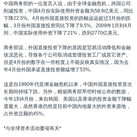
VOA视频
欧洲
科教·文娱·体健
白宫要闻
中国商务部的一位发言人说，由于全球金融危机，跨国公司
转
削减投资，中国4月份实际使用外资金额为58.9亿美元，同比
到
VOA今日焦点
非洲
军事
国会报道
下降22.5%。4月份外国直接投资的跌幅远远超过3月份的跌
检
中文广播
美洲
劳工
美中关系
幅，3月份外国直接投资同比下降了9.5%。2009年1月到4月
索
间，中国实际使用外资下降了21%，跌到2770亿美元。
全球议题
环境
美国建国250周年
关注我们
埃博拉疫情
商务部说，外国直接投资下降的原因是贸易活动降低和金融
状况恶化，导致各个公司取消或暂缓投资工厂或其它资产。
美国之音专访
但是4月份的数字在一些程度上不能反映真实情况，因为去
重要讲话与声明
年4月份外国承诺直接投资额猛增了53%。
台海两岸关系
其他语言网站
这是自1990年代亚洲金融危机以来，中国外国直接投资首次
南中国海争端
长期间持续下跌。另外，根据商务部早些时候公布的数据，
今年1到4月份，来自韩国、美国以及香港的投资金额下降幅
关注西藏
度最大，虽然香港仍然是目前中国内地最大的外资来源地，
关注新疆
占外资总额的45%。
GEN Z 看美国
*与全球资本流动萎缩有关*