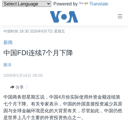
Powered by
Translate
无
障
碍
中国时间 18:30 2026年8月7日 星期五
主页
链
新闻
接
美国
中国FDI连续7个月下降
跳
中国
转
斯洋
台湾
到
2009年5月16日 08:00
内
港澳
容
分享
国际
跳
中国商务部星期五说，中国4月份实际使用外资金额连续第
转
分类新闻
最新国际新闻
七个月下降。有关专家表示，中国的外国直接投资减少其原
到
美中关系
印太
经济·金融·贸易
因与全球金融环境恶化的大背景有关，尽管如此，中国仍然
导
是世界上几个主要的外资投资热点之一。
航
热点专题
中东
人权·法律·宗教
跳