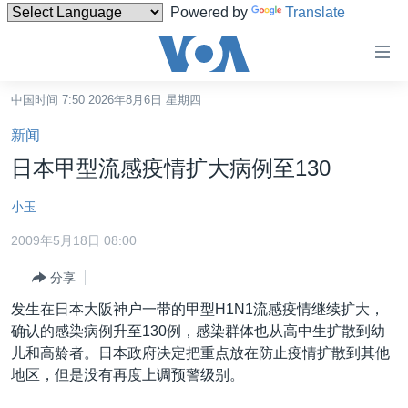
Powered by
Translate
无
障
碍
中国时间 7:50 2026年8月6日 星期四
主页
链
新闻
接
美国
日本甲型流感疫情扩大病例至130
跳
中国
转
小玉
台湾
到
2009年5月18日 08:00
内
港澳
容
分享
国际
跳
发生在日本大阪神户一带的甲型H1N1流感疫情继续扩大，
转
分类新闻
最新国际新闻
确认的感染病例升至130例，感染群体也从高中生扩散到幼
到
美中关系
印太
经济·金融·贸易
儿和高龄者。日本政府决定把重点放在防止疫情扩散到其他
导
地区，但是没有再度上调预警级别。
航
热点专题
中东
人权·法律·宗教
跳