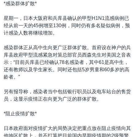
VOA视频
欧洲
科教·文娱·体健
白宫要闻
*感染群体扩散*
转
到
VOA今日焦点
非洲
军事
国会报道
星期一，日本大阪府和兵库县确认的甲型H1N1流感病例已
检
中文广播
美洲
劳工
美中关系
经从前一天的45例增至130例，同时仍有多名疑似病例，预
索
计感染人数将继续增加。
全球议题
环境
美国建国250周年
关注我们
埃博拉疫情
感染群体正从高中生向更广泛群体扩散。首府设在神户的兵
库县政府甲型流感紧急对策总部官员西森先生对美国之音表
美国之音专访
示：“目前兵库县已经确认78名感染者，其中61是高中生，
重要讲话与声明
还有教师以及学生家长。同时还包括5岁男童和60多岁的高
龄者。”
台海两岸关系
其他语言网站
南中国海争端
另有报导称，感染者当中包括银行职员以及电车站台的售货
员，这显示疫情正在向更为广泛的群体扩散。
关注西藏
关注新疆
*阻止疫情扩散*
GEN Z 看美国
日本政府面对疫情扩大的局势决定把重点放在阻止疫情向其
他地区扩散上，并不打算把目前国内早期疫情期的2级预警