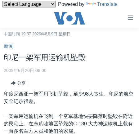
Powered by
Translate
无
障
碍
中国时间 19:37 2026年8月9日 星期日
主页
链
新闻
接
美国
印尼一架军用运输机坠毁
跳
中国
转
2009年5月20日 08:00
台湾
到
分享
内
港澳
容
印度尼西亚一架军用飞机坠毁，至少98人丧生。印尼的航空
国际
跳
安全记录很差。
转
分类新闻
最新国际新闻
到
一架军用运输机在飞到一个空军基地快要降落时坠毁在附近
美中关系
印太
经济·金融·贸易
导
的民宅上。在东爪哇地区坠毁的C-130 大力神运输机上载有
航
热点专题
中东
人权·法律·宗教
一百多名军方人员和他们的家属。
跳