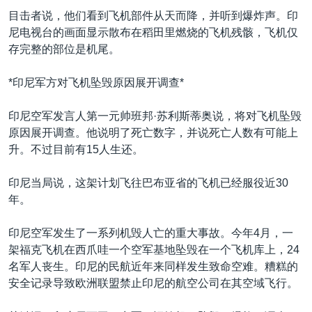
VOA视频
欧洲
科教·文娱·体健
白宫要闻
转
目击者说，他们看到飞机部件从天而降，并听到爆炸声。印
到
VOA今日焦点
非洲
军事
国会报道
尼电视台的画面显示散布在稻田里燃烧的飞机残骸，飞机仅
检
存完整的部位是机尾。
中文广播
美洲
劳工
美中关系
索
全球议题
环境
美国建国250周年
*印尼军方对飞机坠毁原因展开调查*
关注我们
埃博拉疫情
印尼空军发言人第一元帅班邦·苏利斯蒂奥说，将对飞机坠毁
美国之音专访
原因展开调查。他说明了死亡数字，并说死亡人数有可能上
升。不过目前有15人生还。
重要讲话与声明
台海两岸关系
印尼当局说，这架计划飞往巴布亚省的飞机已经服役近30
其他语言网站
年。
南中国海争端
关注西藏
印尼空军发生了一系列机毁人亡的重大事故。今年4月，一
架福克飞机在西爪哇一个空军基地坠毁在一个飞机库上，24
关注新疆
名军人丧生。印尼的民航近年来同样发生致命空难。糟糕的
GEN Z 看美国
安全记录导致欧洲联盟禁止印尼的航空公司在其空域飞行。