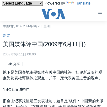
Powered by
Translate
无
障
碍
中国时间 0:32 2026年8月9日 星期日
主页
链
新闻
接
美国
美国媒体评中国(2009年6月11日)
跳
中国
转
2009年6月11日 08:00
台湾
到
分享
内
港澳
容
以下是美国各地主要媒体有关中国的社评。社评所反映的观
国际
跳
点为发表社评媒体之观点，并不一定代表美国之音的观点。
转
分类新闻
最新国际新闻
到
*旧金山记事报*
美中关系
印太
经济·金融·贸易
导
航
热点专题
中东
人权·法律·宗教
旧金山记事报星期三发表社论，题目是“软件：中国新的出版
跳
检查”。社论说，“在继续努力成为全世界最疯狂的出版检查