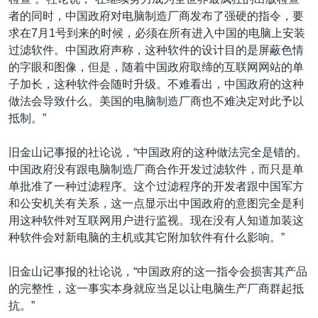
VOA视频
欧洲
科教·文娱·体健
白宫要闻
转
者的同时，中国政府对电脑制造厂商发布了强硬的指令，要
到
VOA今日焦点
非洲
军事
国会报道
求在7月1号到来的时候，必须在所有进入中国的电脑上安装
检
过滤软件。中国政府声称，这种软件的设计目的是屏蔽色情
中文广播
美洲
劳工
美中关系
索
的字眼和图像，但是，随着中国政府取缔的互联网网站的单
全球议题
环境
美国建国250周年
子加长，这种软件会随时升级。不难看出，中国政府的这种
关注我们
做法会导致什么。美国的电脑制造厂商也不难决定对此予以
埃博拉疫情
抵制。”
美国之音专访
旧金山记事报的社论说，“中国政府的这种做法完全是错的。
重要讲话与声明
中国政府没有跟电脑制造厂商合作开发过滤软件，而只是单
台海两岸关系
单批准了一种过滤程序。这个过滤程序的开发者跟中国军方
其他语言网站
和公安机关有关系，这一点显示出中国政府的意图完全是利
南中国海争端
用这种软件对互联网用户进行监视。现在没有人知道加装这
关注西藏
种软件会对新电脑的主机或其它附加软件有什么影响。”
关注新疆
旧金山记事报的社论说，“中国政府的这一指令会损害其产品
GEN Z 看美国
的完整性，这一事实本身就应当足以让电脑生产厂商群起抵
抗。”