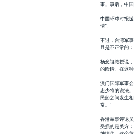
转
事。事后，中国
VOA今日焦点
非洲
军事
国会报道
到
检
中国环球时报援
中文广播
美洲
劳工
美中关系
索
情”。
全球议题
环境
美国建国250周年
不过，台湾军事
埃博拉疫情
且是不正常的：
美国之音专访
杨念祖教授说，
重要讲话与声明
的险情。在这种
台海两岸关系
澳门国际军事会
南中国海争端
忠少将的说法。
关注西藏
民船之间发生相
常。”
关注新疆
GEN Z 看美国
香港军事评论员
受损的是美方：
纳缠住，这个危