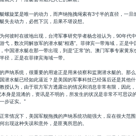
艇螺旋桨是唯一的动力，而声纳拖拽绳索有3寸半的直径，一旦
艇失去动力，必然下沉，后果不堪设想。
为何彼时在彼地出现，台湾军事研究学者杨念祖认为，90年代
游弋，数次同解放军的潜水艇“相遇”。菲律宾一带海域，正是中
，中国潜水艇在那一带出现，到是“正常”的。澳门军事专家黄东
半径，正是在菲律宾海域一带。
的声纳系统，很重要的用途正是用来侦察和监测潜水艇的。那么
国潜水艇已经如此逼近？是美国的军事科技已经落后还是其他什
教授认为，由于双方军方透露出的情况和消息非常有限，因此，
况本身是混淆的，资讯是不明的，所发生的状况是非常不可思议
一步证实。”
正常情况下，美国军舰拖拽的声纳系统功能强大，应在很大范围
何出现这种失误和意外，是匪夷所思的。