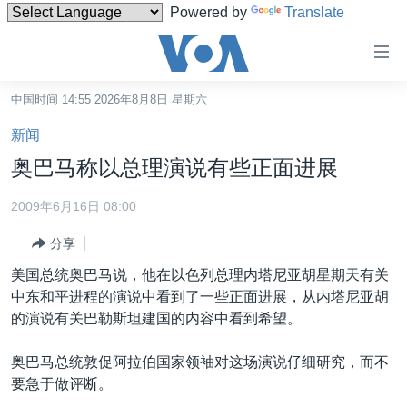
Powered by
Translate
无
障
碍
中国时间 14:55 2026年8月8日 星期六
主页
链
新闻
接
美国
奥巴马称以总理演说有些正面进展
跳
中国
转
2009年6月16日 08:00
台湾
到
分享
内
港澳
容
美国总统奥巴马说，他在以色列总理内塔尼亚胡星期天有关
国际
跳
中东和平进程的演说中看到了一些正面进展，从内塔尼亚胡
转
分类新闻
最新国际新闻
的演说有关巴勒斯坦建国的内容中看到希望。
到
美中关系
印太
经济·金融·贸易
导
奥巴马总统敦促阿拉伯国家领袖对这场演说仔细研究，而不
航
热点专题
中东
人权·法律·宗教
要急于做评断。
跳