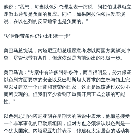
VOA视频
欧洲
科教·文娱·体健
白宫要闻
转
他说：“我想，每当以色列总理发表一演说，阿拉伯世界就立
到
VOA今日焦点
非洲
军事
国会报道
即做出通常是负面的反应。同样，如果阿拉伯领袖发表演
检
说，在以色列的反应通常也是负面的。”
中文广播
美洲
劳工
美中关系
索
全球议题
环境
美国建国250周年
*尽管附带条件仍迈出积极一步*
关注我们
埃博拉疫情
奥巴马总统说，内塔尼亚胡总理愿意考虑以两国方案解决冲
美国之音专访
突，尽管他带有条件，但这依然是向前迈出的积极一步。
重要讲话与声明
奥巴马说：“方案中有许多附带条件，而且很明显，努力保证
台海两岸关系
以色列方面要求的安全以及巴勒斯坦人要求的主权与领土完
其他语言网站
整以及建立一个正常和繁荣的国家，这正是应该通过双边协
南中国海争端
商所实现的。但我们至少看到了重新开启正式会谈的可能
关注西藏
性。”
关注新疆
以色列总理内塔尼亚胡在星期天的演说中表示，他愿意接受
GEN Z 看美国
一个非军事化的巴勒斯坦国，但对方也必须承认以色列是一
个犹太国家。内塔尼亚胡并表示，修建犹太定居点的活动将