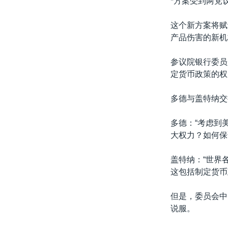
*方案受到两党
转
VOA今日焦点
非洲
军事
国会报道
到
这个新方案将赋
检
中文广播
美洲
劳工
美中关系
产品伤害的新机
索
全球议题
环境
美国建国250周年
参议院银行委员
埃博拉疫情
定货币政策的权
美国之音专访
多德与盖特纳交
重要讲话与声明
多德：“考虑到
台海两岸关系
大权力？如何保
南中国海争端
盖特纳：“世界
关注西藏
这包括制定货币
关注新疆
但是，委员会中
GEN Z 看美国
说服。