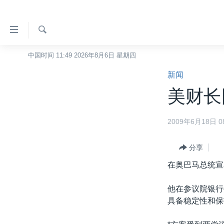
无
障
碍
检
中国时间 11:49 2026年8月6日 星期四
主页
索
链
新闻
美国
接
美财长
中国
跳
转
台湾
2009年6月18日 08
到
港澳
内
容
分享
国际
跳
在奥巴马总统宣
分类新闻
最新国际新闻
转
到
美中关系
印太
经济·金融·贸易
他在参议院银行
导
具备稳定性和保
热点专题
中东
人权·法律·宗教
航
跳
VOA视频
欧洲
科教·文娱·体健
白宫要闻