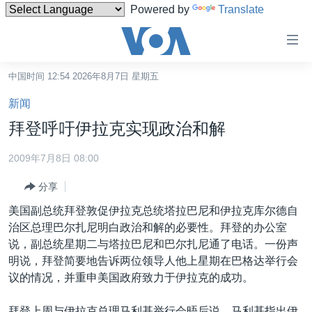
Powered by
Translate
无
障
碍
中国时间 12:54 2026年8月7日 星期五
主页
链
新闻
接
美国
拜登呼吁伊拉克实现政治和解
跳
中国
转
2009年7月8日 08:00
台湾
到
分享
内
港澳
容
美国副总统拜登敦促伊拉克总统塔拉巴尼和伊拉克库尔德自
国际
跳
治区总理巴尔扎尼明白政治和解的必要性。拜登的办公室
转
分类新闻
最新国际新闻
说，副总统星期二与塔拉巴尼和巴尔扎尼通了电话。一份声
到
明说，拜登简要地告诉两位领导人他上星期在巴格达举行会
美中关系
印太
经济·金融·贸易
导
议的情况，并重申美国政府致力于伊拉克的成功。
航
热点专题
中东
人权·法律·宗教
跳
拜登上周与伊拉克总理马利基举行会晤后说，马利基指出伊