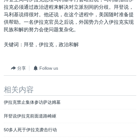
VOA视频
欧洲
科教·文娱·体健
白宫要闻
转
拉克必须通过政治进程来解决对立派别间的分歧。拜登说，
到
VOA今日焦点
非洲
军事
国会报道
马利基说得很对。他还说，在这个进程中，美国随时准备提
检
供帮助。一名伊拉克官员之后说，外国势力介入伊拉克实现
中文广播
美洲
劳工
美中关系
索
民族和解的努力会使问题复杂化。
全球议题
环境
美国建国250周年
关注我们
关键词：拜登，伊拉克，政治和解
埃博拉疫情
美国之音专访
分享
Follow us
重要讲话与声明
台海两岸关系
其他语言网站
相关内容
南中国海争端
伊拉克禁止集体参访萨达姆墓
关注西藏
关注新疆
拜登说伊拉克前面道路崎岖
GEN Z 看美国
50多人死于伊拉克袭击行动