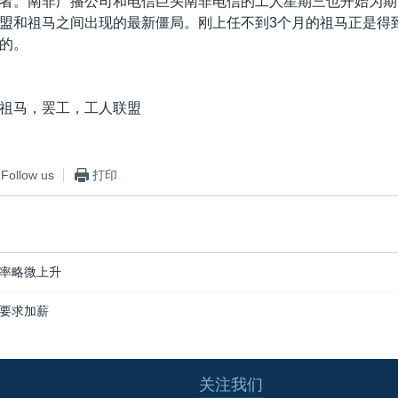
者。南非广播公司和电信巨头南非电信的工人星期三也开始为期
盟和祖马之间出现的最新僵局。刚上任不到3个月的祖马正是得
的。
祖马，罢工，工人联盟
Follow us
打印
率略微上升
要求加薪
关注我们