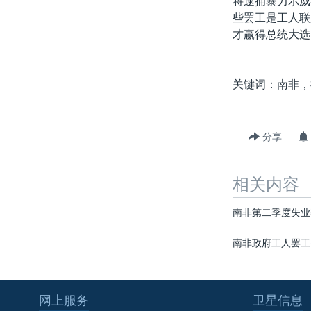
将逮捕暴力示威
转
些罢工是工人联
VOA今日焦点
非洲
军事
国会报道
到
才赢得总统大选
检
中文广播
美洲
劳工
美中关系
索
全球议题
环境
美国建国250周年
关键词：南非，
埃博拉疫情
美国之音专访
分享
重要讲话与声明
台海两岸关系
相关内容
南中国海争端
南非第二季度失业
关注西藏
南非政府工人罢工
关注新疆
GEN Z 看美国
网上服务
卫星信息