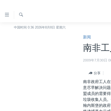
无
障
碍
检
中国时间 0:36 2026年8月8日 星期六
主页
索
链
新闻
美国
接
南非工
中国
跳
转
台湾
2009年7月30日 08
到
港澳
内
容
分享
国际
跳
南非政府工人在
分类新闻
最新国际新闻
转
意尽早解决问题
到
美中关系
印太
经济·金融·贸易
盟成员的需要得
导
垃圾收集人员。
热点专题
中东
人权·法律·宗教
航
翰内斯堡的政府
跳
VOA视频
欧洲
科教·文娱·体健
白宫要闻