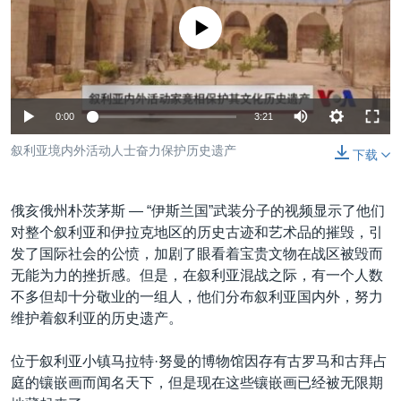
VOA视频
欧洲
科教·文娱·体健
白宫要闻
转
没有媒体可用资源
到
VOA今日焦点
非洲
军事
国会报道
检
中文广播
美洲
劳工
美中关系
索
全球议题
环境
美国建国250周年
关注我们
0:00
3:21
埃博拉疫情
叙利亚境内外活动人士奋力保护历史遗产
下载
美国之音专访
重要讲话与声明
俄亥俄州朴茨茅斯 —
“伊斯兰国”武装分子的视频显示了他们
台海两岸关系
对整个叙利亚和伊拉克地区的历史古迹和艺术品的摧毁，引
其他语言网站
发了国际社会的公愤，加剧了眼看着宝贵文物在战区被毁而
南中国海争端
无能为力的挫折感。但是，在叙利亚混战之际，有一个人数
关注西藏
不多但却十分敬业的一组人，他们分布叙利亚国内外，努力
维护着叙利亚的历史遗产。
关注新疆
GEN Z 看美国
位于叙利亚小镇马拉特·努曼的博物馆因存有古罗马和古拜占
庭的镶嵌画而闻名天下，但是现在这些镶嵌画已经被无限期