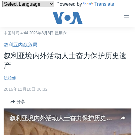
Powered by
Translate
无
障
碍
中国时间 4:44 2026年8月8日 星期六
主页
链
叙利亚内战危局
接
美国
叙利亚境内外活动人士奋力保护历史遗
跳
中国
产
转
台湾
到
法拉鲍
内
港澳
容
2015年11月10日 06:32
国际
跳
分享
转
分类新闻
最新国际新闻
到
美中关系
印太
经济·金融·贸易
导
叙利亚境内外活动人士奋力保护历史遗产
航
热点专题
中东
人权·法律·宗教
跳