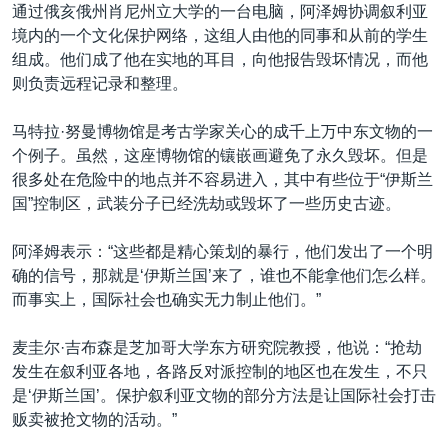
通过俄亥俄州肖尼州立大学的一台电脑，阿泽姆协调叙利亚
境内的一个文化保护网络，这组人由他的同事和从前的学生
组成。他们成了他在实地的耳目，向他报告毁坏情况，而他
则负责远程记录和整理。
马特拉·努曼博物馆是考古学家关心的成千上万中东文物的一
个例子。虽然，这座博物馆的镶嵌画避免了永久毁坏。但是
很多处在危险中的地点并不容易进入，其中有些位于“伊斯兰
国”控制区，武装分子已经洗劫或毁坏了一些历史古迹。
阿泽姆表示：“这些都是精心策划的暴行，他们发出了一个明
确的信号，那就是‘伊斯兰国’来了，谁也不能拿他们怎么样。
而事实上，国际社会也确实无力制止他们。”
麦圭尔·吉布森是芝加哥大学东方研究院教授，他说：“抢劫
发生在叙利亚各地，各路反对派控制的地区也在发生，不只
是‘伊斯兰国’。保护叙利亚文物的部分方法是让国际社会打击
贩卖被抢文物的活动。”