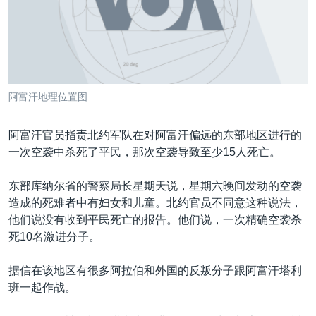
VOA视频
欧洲
科教·文娱·体健
白宫要闻
转
到
VOA今日焦点
非洲
军事
国会报道
检
中文广播
美洲
劳工
美中关系
索
全球议题
环境
美国建国250周年
关注我们
阿富汗地理位置图
埃博拉疫情
美国之音专访
阿富汗官员指责北约军队在对阿富汗偏远的东部地区进行的
一次空袭中杀死了平民，那次空袭导致至少15人死亡。
重要讲话与声明
台海两岸关系
东部库纳尔省的警察局长星期天说，星期六晚间发动的空袭
其他语言网站
造成的死难者中有妇女和儿童。北约官员不同意这种说法，
南中国海争端
他们说没有收到平民死亡的报告。他们说，一次精确空袭杀
关注西藏
死10名激进分子。
关注新疆
据信在该地区有很多阿拉伯和外国的反叛分子跟阿富汗塔利
GEN Z 看美国
班一起作战。