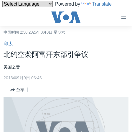
Powered by
Translate
无
障
碍
中国时间 2:58 2026年8月8日 星期六
主页
链
印太
接
美国
北约空袭阿富汗东部引争议
跳
中国
转
美国之音
台湾
到
2013年9月9日 06:46
内
港澳
容
分享
国际
跳
转
分类新闻
最新国际新闻
到
美中关系
印太
经济·金融·贸易
导
航
热点专题
中东
人权·法律·宗教
跳