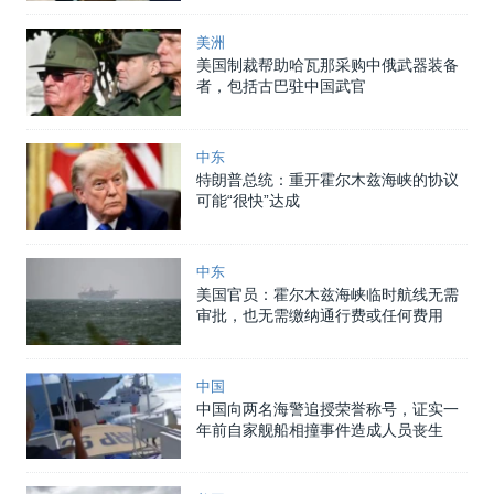
美洲
美国制裁帮助哈瓦那采购中俄武器装备
者，包括古巴驻中国武官
中东
特朗普总统：重开霍尔木兹海峡的协议
可能“很快”达成
中东
美国官员：霍尔木兹海峡临时航线无需
审批，也无需缴纳通行费或任何费用
中国
中国向两名海警追授荣誉称号，证实一
年前自家舰船相撞事件造成人员丧生