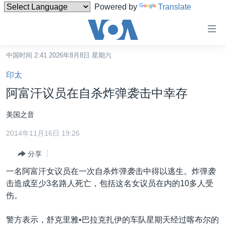
Powered by
Translate
无
障
碍
中国时间 2:41 2026年8月8日 星期六
主页
链
印太
接
美国
阿富汗议员在自杀炸弹袭击中幸存
跳
中国
转
美国之音
台湾
到
2014年11月16日 19:26
内
港澳
容
分享
国际
跳
一名阿富汗女议员在一次自杀炸弹袭击中得以逃生。炸弹袭
转
分类新闻
最新国际新闻
击造成至少3名路人死亡，包括这名女议员在内的10多人受
到
美中关系
印太
经济·金融·贸易
伤。
导
航
热点专题
中东
人权·法律·宗教
警方表示，舒克里雅•巴拉克扎伊的车队星期天经过喀布尔的
跳