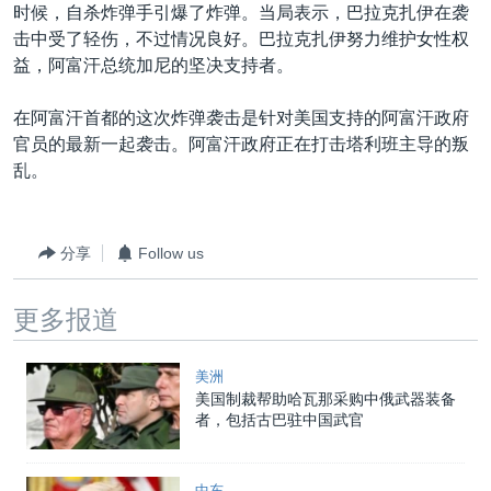
VOA视频
欧洲
科教·文娱·体健
白宫要闻
时候，自杀炸弹手引爆了炸弹。当局表示，巴拉克扎伊在袭
转
击中受了轻伤，不过情况良好。巴拉克扎伊努力维护女性权
到
VOA今日焦点
非洲
军事
国会报道
益，阿富汗总统加尼的坚决支持者。
检
中文广播
美洲
劳工
美中关系
索
在阿富汗首都的这次炸弹袭击是针对美国支持的阿富汗政府
全球议题
环境
美国建国250周年
官员的最新一起袭击。阿富汗政府正在打击塔利班主导的叛
关注我们
埃博拉疫情
乱。
美国之音专访
重要讲话与声明
分享
Follow us
台海两岸关系
其他语言网站
更多报道
南中国海争端
关注西藏
美洲
美国制裁帮助哈瓦那采购中俄武器装备
关注新疆
者，包括古巴驻中国武官
GEN Z 看美国
中东