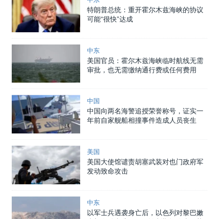
特朗普总统：重开霍尔木兹海峡的协议
可能“很快”达成
中东
美国官员：霍尔木兹海峡临时航线无需
审批，也无需缴纳通行费或任何费用
中国
中国向两名海警追授荣誉称号，证实一
年前自家舰船相撞事件造成人员丧生
美国
美国大使馆谴责胡塞武装对也门政府军
发动致命攻击
中东
以军士兵遇袭身亡后，以色列对黎巴嫩