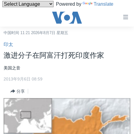
Powered by
Translate
无
障
碍
中国时间 11:21 2026年8月7日 星期五
主页
链
印太
接
美国
激进分子在阿富汗打死印度作家
跳
中国
转
美国之音
台湾
到
2013年9月6日 08:59
内
港澳
容
分享
国际
跳
转
分类新闻
最新国际新闻
到
美中关系
印太
经济·金融·贸易
导
航
热点专题
中东
人权·法律·宗教
跳