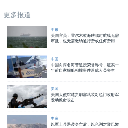
更多报道
中东
美国官员：霍尔木兹海峡临时航线无需
审批，也无需缴纳通行费或任何费用
中国
中国向两名海警追授荣誉称号，证实一
年前自家舰船相撞事件造成人员丧生
美国
美国大使馆谴责胡塞武装对也门政府军
发动致命攻击
中东
以军士兵遇袭身亡后，以色列对黎巴嫩