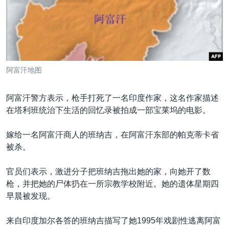
VOA视频
欧洲
科教·文娱·体健
白宫要闻
转
到
VOA今日焦点
非洲
军事
国会报道
检
中文广播
美洲
劳工
美中关系
索
全球议题
环境
美国建国250周年
关注我们
阿富汗地图
埃博拉疫情
美国之音专访
阿富汗警方表示，枪手打死了一名印度作家，这名作家描述
在塔利班统治下生活的回忆录被拍成一部宝莱坞的电影。
重要讲话与声明
台海两岸关系
嫁给一名阿富汗商人的班纳吉，在阿富汗东部的帕克蒂卡省
其他语言网站
被杀。
南中国海争端
关注西藏
官员们表示，激进分子把班纳吉拖出她的家，向她开了数
枪，并把她的尸体扔在一所宗教学校附近。她的遗体星期四
关注新疆
早晨被发现。
GEN Z 看美国
来自印度加尔各答的班纳吉描写了她1995年戏剧性逃离阿富