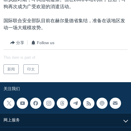
VOA视频
欧洲
科教·文娱·体健
白宫要闻
转
狗再次成为广受欢迎的消遣活动。
到
VOA今日焦点
非洲
军事
国会报道
检
国际联合安全部队目前在赫尔曼德省集结，准备在该地区发
中文广播
美洲
劳工
美中关系
索
动一场大规模攻势。
全球议题
环境
美国建国250周年
关注我们
分享
Follow us
埃博拉疫情
美国之音专访
This item is part of
重要讲话与声明
新闻
印太
台海两岸关系
其他语言网站
南中国海争端
关注我们
关注西藏
关注新疆
GEN Z 看美国
网上服务