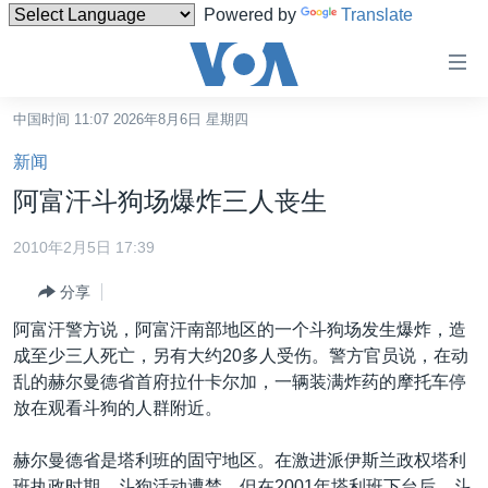
Powered by
Translate
无
障
碍
中国时间 11:07 2026年8月6日 星期四
主页
链
新闻
接
美国
阿富汗斗狗场爆炸三人丧生
跳
中国
转
2010年2月5日 17:39
台湾
到
分享
内
港澳
容
阿富汗警方说，阿富汗南部地区的一个斗狗场发生爆炸，造
国际
跳
成至少三人死亡，另有大约20多人受伤。警方官员说，在动
转
分类新闻
最新国际新闻
乱的赫尔曼德省首府拉什卡尔加，一辆装满炸药的摩托车停
到
放在观看斗狗的人群附近。
美中关系
印太
经济·金融·贸易
导
航
热点专题
中东
人权·法律·宗教
赫尔曼德省是塔利班的固守地区。在激进派伊斯兰政权塔利
跳
班执政时期，斗狗活动遭禁。但在2001年塔利班下台后，斗