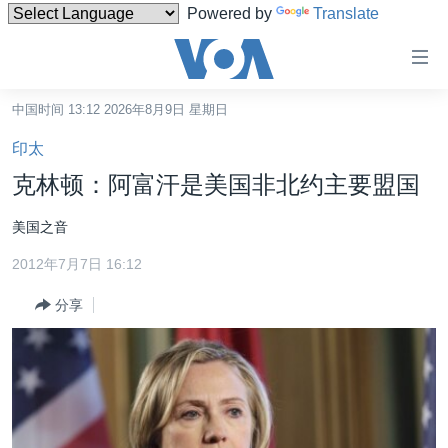
Powered by
Translate
无
障
碍
中国时间 13:12 2026年8月9日 星期日
主页
链
印太
接
美国
克林顿：阿富汗是美国非北约主要盟国
跳
中国
转
美国之音
台湾
到
2012年7月7日 16:12
内
港澳
容
分享
国际
跳
转
分类新闻
最新国际新闻
到
美中关系
印太
经济·金融·贸易
导
航
热点专题
中东
人权·法律·宗教
跳