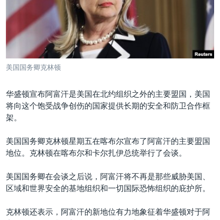
VOA视频
欧洲
科教·文娱·体健
白宫要闻
转
到
VOA今日焦点
非洲
军事
国会报道
检
中文广播
美洲
劳工
美中关系
索
全球议题
环境
美国建国250周年
关注我们
美国国务卿克林顿
埃博拉疫情
美国之音专访
华盛顿宣布阿富汗是美国在北约组织之外的主要盟国，美国
将向这个饱受战争创伤的国家提供长期的安全和防卫合作框
重要讲话与声明
架。
台海两岸关系
其他语言网站
美国国务卿克林顿星期五在喀布尔宣布了阿富汗的主要盟国
南中国海争端
地位。克林顿在喀布尔和卡尔扎伊总统举行了会谈。
关注西藏
美国国务卿在会谈之后说，阿富汗将不再是那些威胁美国、
关注新疆
区域和世界安全的基地组织和一切国际恐怖组织的庇护所。
GEN Z 看美国
克林顿还表示，阿富汗的新地位有力地象征着华盛顿对于阿