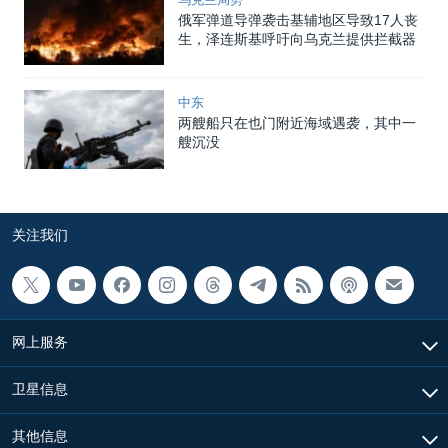
俄军弹道导弹袭击基辅地区导致17人丧
生，泽连斯基呼吁向乌克兰提供拦截器
中东
两艘船只在也门附近海域遇袭，其中一
艘沉没
关注我们
网上服务
卫星信息
其他信息