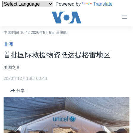
Powered by
Translate
无
障
碍
中国时间 16:42 2026年8月6日 星期四
主页
链
非洲
接
美国
首批国际救援物资抵达提格雷地区
跳
中国
转
美国之音
台湾
到
2020年12月13日 03:48
内
港澳
容
分享
国际
跳
转
分类新闻
最新国际新闻
到
美中关系
印太
经济·金融·贸易
导
航
热点专题
中东
人权·法律·宗教
跳