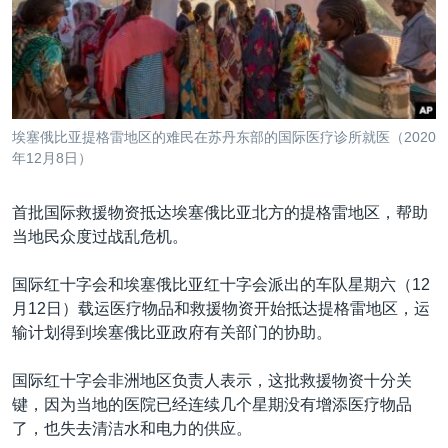
VOA视频
欧洲
科教·文娱·体健
白宫要闻
转
到
VOA今日焦点
非洲
军事
国会报道
检
中文广播
美洲
劳工
美中关系
索
全球议题
环境
美国建国250周年
关注我们
埃塞俄比亚提格雷地区的难民在苏丹东部的国际医疗诊所就医（2020
埃博拉疫情
年12月8日）
美国之音专访
首批国际救援物资抵达埃塞俄比亚北方的提格雷地区，帮助
重要讲话与声明
当地民众度过战乱危机。
台海两岸关系
其他语言网站
国际红十字会和埃塞俄比亚红十字会派出的车队星期六（12
南中国海争端
月12日）载运医疗物品和救援物资开始抵达提格雷地区，运
关注西藏
输计划得到埃塞俄比亚政府有关部门的协助。
关注新疆
国际红十字会非洲地区负责人表示，这批救援物资十分关
GEN Z 看美国
键，因为当地的医院已经连续几个星期没有增添医疗物品
了，也失去清洁水和电力的供应。