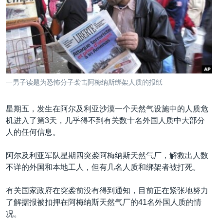
VOA视频
欧洲
科教·文娱·体健
白宫要闻
转
到
VOA今日焦点
非洲
军事
国会报道
检
中文广播
美洲
劳工
美中关系
索
全球议题
环境
美国建国250周年
关注我们
埃博拉疫情
一男子读题为恐怖分子袭击阿梅纳斯绑架人质的报纸
美国之音专访
星期五，发生在阿尔及利亚沙漠一个天然气设施中的人质危
重要讲话与声明
机进入了第3天，几乎得不到有关数十名外国人质中大部分
台海两岸关系
其他语言网站
人的任何信息。
南中国海争端
阿尔及利亚军队星期四突袭阿梅纳斯天然气厂，解救出人数
关注西藏
不详的外国和本地工人，但有几名人质和绑架者被打死。
关注新疆
有关国家政府在突袭前没有得到通知，目前正在紧张地努力
GEN Z 看美国
了解据报被扣押在阿梅纳斯天然气厂的41名外国人质的情
况。