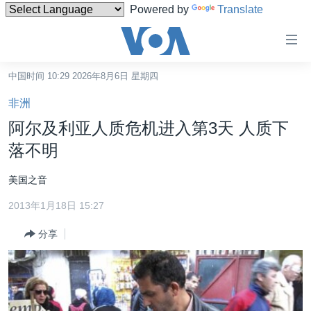
Powered by
Translate
无
障
碍
中国时间 10:29 2026年8月6日 星期四
主页
链
非洲
接
美国
阿尔及利亚人质危机进入第3天 人质下
跳
中国
落不明
转
台湾
到
美国之音
内
港澳
容
2013年1月18日 15:27
国际
跳
分享
转
分类新闻
最新国际新闻
到
美中关系
印太
经济·金融·贸易
导
航
热点专题
中东
人权·法律·宗教
跳