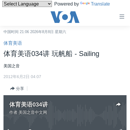
Powered by
Translate
无
障
碍
中国时间 21:06 2026年8月8日 星期六
主页
链
体育美语
接
美国
体育美语034讲 玩帆船 - Sailing
跳
中国
转
美国之音
台湾
到
2012年6月2日 04:07
内
港澳
容
分享
国际
跳
转
分类新闻
最新国际新闻
体育美语034讲
到
美中关系
印太
经济·金融·贸易
作者
美国之音中文网
导
没有媒体可用资源
航
热点专题
中东
人权·法律·宗教
跳