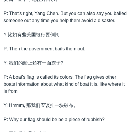
P: That's right, Yang Chen. But you can also say you bailed
someone out any time you help them avoid a disaster.
Y:比如有些美国银行要倒闭...
P: Then the government bails them out.
Y: 我们的船上还有一面旗子?
P: A boat's flag is called its colors. The flag gives other
boats information about what kind of boat it is, like where it
is from.
Y: Hmmm, 那我们应该挂一块破布。
P: Why our flag should be be a piece of rubbish?