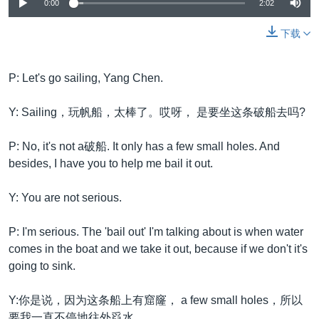
VOA视频
0:00
2:02
欧洲
科教·文娱·体健
白宫要闻
转
到
VOA今日焦点
非洲
军事
国会报道
下载
检
中文广播
美洲
劳工
美中关系
索
P: Let's go sailing, Yang Chen.
全球议题
环境
美国建国250周年
关注我们
埃博拉疫情
Y: Sailing，玩帆船，太棒了。哎呀， 是要坐这条破船去吗?
美国之音专访
P: No, it's not a破船. It only has a few small holes. And
重要讲话与声明
besides, I have you to help me bail it out.
台海两岸关系
其他语言网站
Y: You are not serious.
南中国海争端
P: I'm serious. The 'bail out' I'm talking about is when water
关注西藏
comes in the boat and we take it out, because if we don't it's
关注新疆
going to sink.
GEN Z 看美国
Y:你是说，因为这条船上有窟窿， a few small holes，所以
要我一直不停地往外舀水。