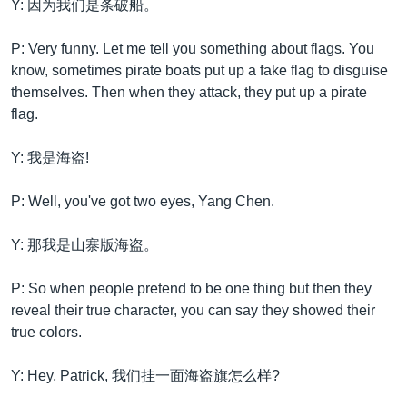
Y: 因为我们是条破船。
P: Very funny. Let me tell you something about flags. You
know, sometimes pirate boats put up a fake flag to disguise
themselves. Then when they attack, they put up a pirate
flag.
Y: 我是海盗!
P: Well, you've got two eyes, Yang Chen.
Y: 那我是山寨版海盗。
P: So when people pretend to be one thing but then they
reveal their true character, you can say they showed their
true colors.
Y: Hey, Patrick, 我们挂一面海盗旗怎么样?