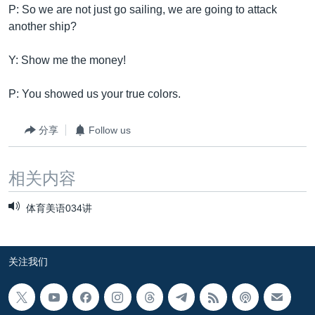
P: So we are not just go sailing, we are going to attack
another ship?
Y: Show me the money!
P: You showed us your true colors.
分享
Follow us
相关内容
体育美语034讲
关注我们