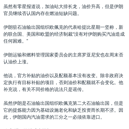
VOA视频
欧洲
科教·文娱·体健
白宫要闻
转
虽然有零星报道说，加油站大排长龙，油价升高，但是伊朗
到
VOA今日焦点
非洲
军事
国会报道
官员继续否认国内存在燃油短缺问题。
检
中文广播
美洲
劳工
美中关系
索
伊朗驻石油输出国组织欧佩克的代表哈提比星期一坚称，新
全球议题
环境
美国建国250周年
的联合国、美国和欧盟的经济制裁“没有对伊朗购买汽油造成
关注我们
任何困难。”
埃博拉疫情
美国之音专访
伊朗运输和燃料管理国家委员会的主席罗亚尼安也在周末否
认油价上涨。
重要讲话与声明
台海两岸关系
他说，官方补贴的油价以及配额基本没有改变。除非政府决
其他语言网站
定执行有目标补贴的项目，否则油价和配额就不会变化。他
南中国海争端
补充说，有关不同价格的说法只是谣传。
关注西藏
虽然伊朗是石油输出国组织欧佩克第二大石油输出国，但是
关注新疆
它的提炼能力因为基础设施老化和缺乏投资而长期不济。因
GEN Z 看美国
此，伊朗国内汽油需求的三分之一必须依靠进口。