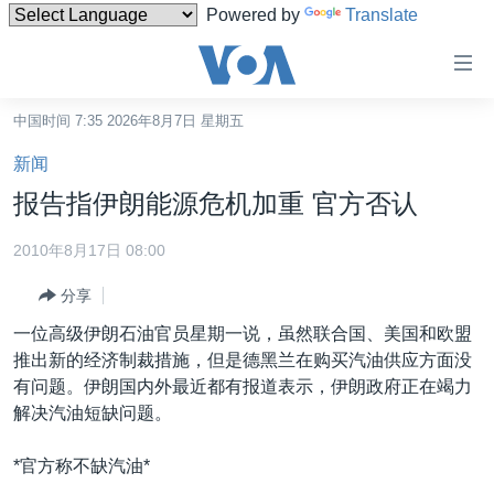
Powered by
Translate
无
障
碍
中国时间 7:35 2026年8月7日 星期五
主页
链
新闻
接
美国
报告指伊朗能源危机加重 官方否认
跳
中国
转
2010年8月17日 08:00
台湾
到
分享
内
港澳
容
一位高级伊朗石油官员星期一说，虽然联合国、美国和欧盟
国际
跳
推出新的经济制裁措施，但是德黑兰在购买汽油供应方面没
转
分类新闻
最新国际新闻
有问题。伊朗国内外最近都有报道表示，伊朗政府正在竭力
到
解决汽油短缺问题。
美中关系
印太
经济·金融·贸易
导
航
热点专题
中东
人权·法律·宗教
*官方称不缺汽油*
跳