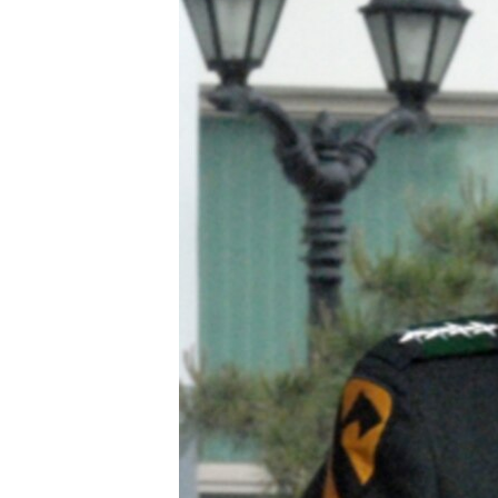
转
VOA今日焦点
非洲
军事
国会报道
到
检
中文广播
美洲
劳工
美中关系
索
全球议题
环境
美国建国250周年
埃博拉疫情
美国之音专访
重要讲话与声明
台海两岸关系
南中国海争端
关注西藏
关注新疆
GEN Z 看美国