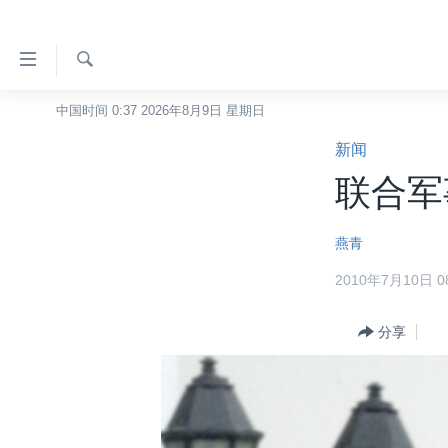
无
障
碍
检
中国时间 0:37 2026年8月9日 星期日
主页
索
链
新闻
美国
接
联合军
中国
跳
转
台湾
燕青
到
港澳
内
2010年7月10日 08
容
国际
跳
分类新闻
分享
最新国际新闻
转
到
美中关系
印太
经济·金融·贸易
导
热点专题
中东
人权·法律·宗教
航
跳
VOA视频
欧洲
科教·文娱·体健
白宫要闻