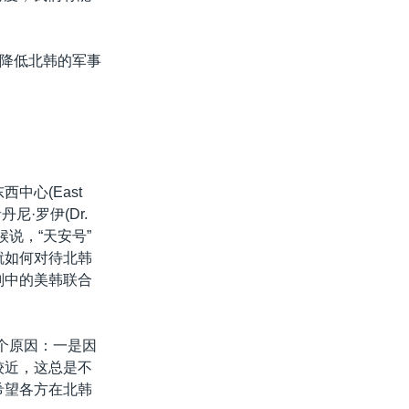
降低北韩的军事
中心(East
丹尼·罗伊(Dr.
候说，“天安号”
就如何对待北韩
划中的美韩联合
个原因：一是因
较近，这总是不
希望各方在北韩