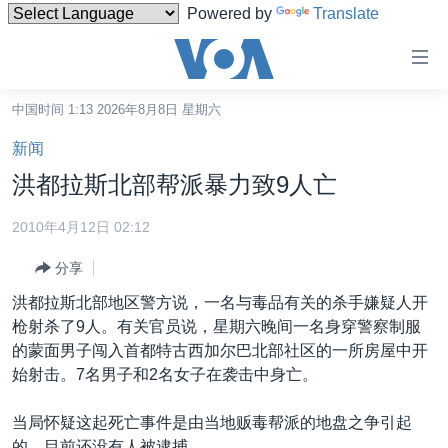
Powered by
Translate
无
障
碍
中国时间 1:13 2026年8月8日 星期六
主页
链
新闻
接
美国
洪都拉斯北部帮派暴力致9人亡
跳
中国
转
2010年4月12日 02:12
台湾
到
分享
内
港澳
容
洪都拉斯北部地区警方说，一名与毒品有关的杀手嫌疑人开
国际
跳
枪射杀了9人。有关官员说，星期六晚间一名身穿警察制服
转
分类新闻
最新国际新闻
的蒙面男子闯入首都特古西加尔巴北部社区的一所房屋中开
到
始射击。7名男子和2名女子在袭击中身亡。
美中关系
印太
经济·金融·贸易
导
航
热点专题
中东
人权·法律·宗教
当局怀疑这起死亡事件是由当地贩毒帮派的地盘之争引起
跳
的。目前还没有人被逮捕。