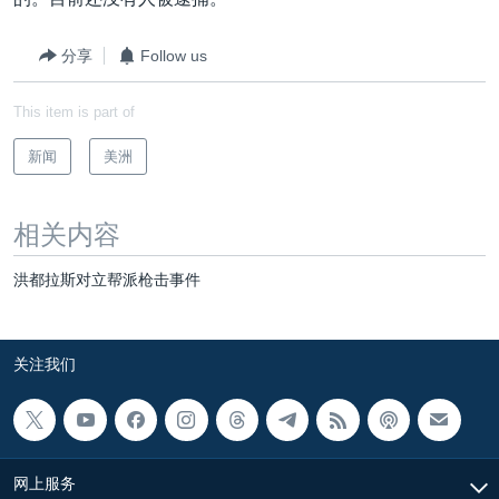
VOA视频
欧洲
科教·文娱·体健
白宫要闻
转
到
VOA今日焦点
非洲
军事
国会报道
分享
Follow us
检
中文广播
美洲
劳工
美中关系
索
This item is part of
全球议题
环境
美国建国250周年
关注我们
新闻
美洲
埃博拉疫情
美国之音专访
相关内容
重要讲话与声明
洪都拉斯对立帮派枪击事件
台海两岸关系
其他语言网站
南中国海争端
关注我们
关注西藏
关注新疆
GEN Z 看美国
网上服务