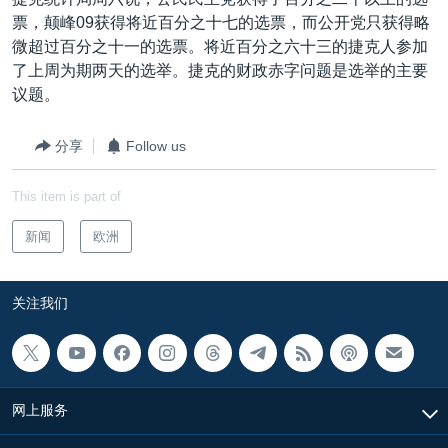
VOA视频
欧洲
科教·文娱·体健
白宫要闻
转
票，颠峰09获得将近百分之十七的选票，而公开党只获得略
到
VOA今日焦点
非洲
军事
国会报道
微超过百分之十一的选票。将近百分之六十三的捷克人参加
检
了上周为期两天的选举。捷克的财政赤字问题是选举的主要
中文广播
美洲
劳工
美中关系
索
议题。
全球议题
环境
美国建国250周年
关注我们
分享
Follow us
埃博拉疫情
美国之音专访
This item is part of
重要讲话与声明
新闻
欧洲
台海两岸关系
其他语言网站
南中国海争端
关注我们
关注西藏
关注新疆
GEN Z 看美国
网上服务