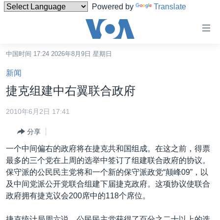
Powered by
Translate
无
障
碍
中国时间 17:24 2026年8月9日 星期日
主页
链
新闻
接
美国
捷克组建中右翼联合政府
跳
中国
转
2010年6月2日 17:41
台湾
到
分享
内
港澳
容
一个中间偏右的政府将在捷克共和国组成。在这之前，得票
国际
跳
最多的三个党在上周的选举中签订了组建联合政府的协议。
转
分类新闻
最新国际新闻
保守派的公民民主党将和一个新的保守派政党“颠峰09”，以
到
及中间党派公开党联合组建下届捷克政府。这项协议使联合
美中关系
印太
经济·金融·贸易
导
政府拥有捷克议会200席中的118个席位。
航
热点专题
中东
人权·法律·宗教
跳
捷克统计局周六说，公民民主党获得了百分之二十以上的选