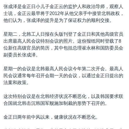
VOA视频
欧洲
科教·文娱·体健
白宫要闻
转
张成泽是金正日小儿子金正云的监护人和政治导师，观察人
到
VOA今日焦点
非洲
军事
国会报道
士说，金正云最早将于2012年从他父亲手中接管北韩政权，
检
他们认为，张成泽的提升是为了保证权力的顺利交接。
中文广播
美洲
劳工
美中关系
索
全球议题
环境
美国建国250周年
星期二，北韩工人日报在头版刊登了金正日和其他高级官员
关注我们
出席最高人民会议特别会议的照片。这份报纸同时登载了8
埃博拉疫情
位新任高级官员的简历，其中包括总理崔永林和国防委员会
美国之音专访
副委员长张成泽。
重要讲话与声明
星期一的会议是北韩最高人民会议今年第二次开会。最高人
台海两岸关系
民会议通常每年召开会期一天的会议，以通过金正日提出的
其他语言网站
法案和政策。
南中国海争端
关注西藏
这次特别会议是在北韩经济状况不断恶化，以及韩国要求联
合国就北韩击沉韩国军舰施加制裁的形势下召开的。
关注新疆
GEN Z 看美国
金正日两年前中风以来，健康状况在不断恶化。