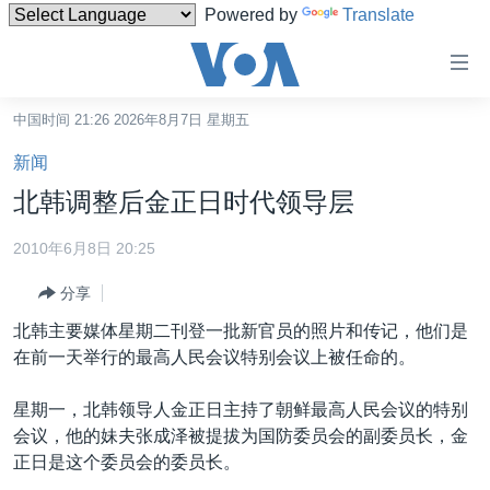
Powered by
Translate
无
障
碍
中国时间 21:26 2026年8月7日 星期五
主页
链
新闻
接
美国
北韩调整后金正日时代领导层
跳
中国
转
2010年6月8日 20:25
台湾
到
分享
内
港澳
容
北韩主要媒体星期二刊登一批新官员的照片和传记，他们是
国际
跳
在前一天举行的最高人民会议特别会议上被任命的。
转
分类新闻
最新国际新闻
到
星期一，北韩领导人金正日主持了朝鲜最高人民会议的特别
美中关系
印太
经济·金融·贸易
导
会议，他的妹夫张成泽被提拔为国防委员会的副委员长，金
航
热点专题
中东
人权·法律·宗教
正日是这个委员会的委员长。
跳