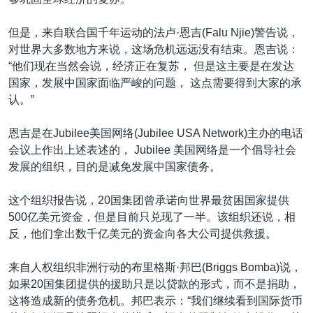
VOA视频
欧洲
科教·文娱·体健
白宫要闻
转
到
VOA今日焦点
非洲
军事
国会报道
但是，来自联合国千年运动的法卢·恩吉(Falu Njie)警告说，
检
对世界大多数地方来说，这场危机远远没有结束。恩吉说：
中文广播
美洲
劳工
美中关系
索
“他们现在当然会说，经济正在复苏， 但是这主要是在发达
全球议题
环境
美国建国250周年
国家，发展中国家面临严峻的问题， 这点需要得到大家的承
关注我们
认。”
埃博拉疫情
美国之音专访
恩吉是在Jubilee美国网络(Jubilee USA Network)主办的电话
会议上作出上述表述的， Jubilee 美国网络是一个倡导社会
重要讲话与声明
发展的组织，目的是减免发展中国家债务。
台海两岸关系
其他语言网站
这个组织报告说，20国集团曾承诺向世界最贫困国家提供
南中国海争端
500亿美元资金，但是目前只兑现了一半。该组织还说，相
关注西藏
反，他们拿出数千亿美元的资金向各大公司提供救援。
关注新疆
来自人权组织非洲行动的布里格斯·邦巴(Briggs Bomba)说，
GEN Z 看美国
如果20国集团提供的援助只是以贷款的形式，而不是捐助，
这将造成新的债务危机。邦巴表示：“我们继续看到国际货币