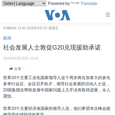
Powered by
Translate
无
障
碍
中国时间 13:40 2026年8月7日 星期五
主页
链
新闻
接
美国
社会发展人士敦促G20兑现援助承诺
跳
中国
转
2010年6月23日 23:41
台湾
到
分享
内
港澳
容
世界20个主要工业化国家领导人这个周末将在加拿大的多伦
国际
跳
多举行会议。会议召开前夕，倡导社会发展的活动人士说，
转
分类新闻
最新国际新闻
20国集团在帮助发展中国家问题上几乎没有取得进展，令人
到
震惊。
美中关系
印太
经济·金融·贸易
导
航
热点专题
中东
人权·法律·宗教
世界20个主要经济体国家的领导人说，他们希望本次峰会能
跳
够巩固全球经济的复苏。