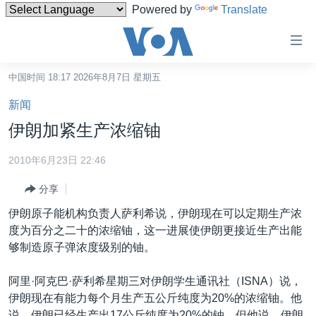
Powered by
Translate
无
障
碍
中国时间 18:17 2026年8月7日 星期五
主页
链
新闻
接
美国
伊朗加紧生产浓缩铀
跳
中国
转
2010年6月23日 22:46
台湾
到
分享
内
港澳
容
伊朗原子能机构负责人萨利希说，伊朗现在可以定期生产浓
国际
跳
度为百分之二十的浓缩铀，这一进展使伊朗更接近生产出能
转
分类新闻
最新国际新闻
够制造原子弹浓度级别的铀。
到
美中关系
印太
经济·金融·贸易
导
阿里·阿克巴·萨利希星期三对伊朗学生通讯社（ISNA）说，
航
热点专题
中东
人权·法律·宗教
伊朗现在有能力每个月生产五公斤纯度为20%的浓缩铀。他
跳
说，伊朗已经生产出17公斤纯度为20%的铀，但他说，伊朗