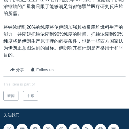
VOA视频
欧洲
科教·文娱·体健
白宫要闻
转
浓缩铀的产量将只限于能够满足首都德黑兰医疗研究反应堆
到
VOA今日焦点
非洲
军事
国会报道
的所需。
检
中文广播
美洲
劳工
美中关系
索
将铀浓缩到20%的纯度将使伊朗加强其核反应堆燃料生产的
全球议题
环境
美国建国250周年
能力，并缩短把铀浓缩到90%纯度的时间。把铀浓缩到90%
关注我们
纯度将是伊朗生产原子弹的必要条件，也是一些西方国家认
埃博拉疫情
为伊朗正意图达到的目标。伊朗称其核计划是严格用于和平
美国之音专访
目的。
重要讲话与声明
分享
Follow us
台海两岸关系
其他语言网站
This item is part of
南中国海争端
关注西藏
新闻
中东
关注新疆
关注我们
GEN Z 看美国