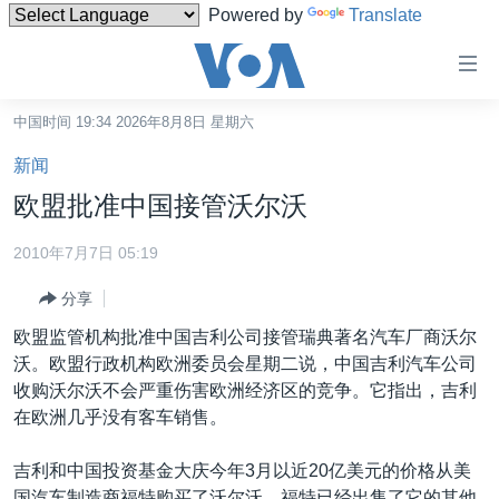
Powered by
Translate
无
障
碍
中国时间 19:34 2026年8月8日 星期六
主页
链
新闻
接
美国
欧盟批准中国接管沃尔沃
跳
中国
转
2010年7月7日 05:19
台湾
到
分享
内
港澳
容
欧盟监管机构批准中国吉利公司接管瑞典著名汽车厂商沃尔
国际
跳
沃。欧盟行政机构欧洲委员会星期二说，中国吉利汽车公司
转
分类新闻
最新国际新闻
收购沃尔沃不会严重伤害欧洲经济区的竞争。它指出，吉利
到
在欧洲几乎没有客车销售。
美中关系
印太
经济·金融·贸易
导
航
热点专题
中东
人权·法律·宗教
吉利和中国投资基金大庆今年3月以近20亿美元的价格从美
跳
国汽车制造商福特购买了沃尔沃。福特已经出售了它的其他