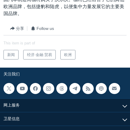
VOA视频
欧洲
科教·文娱·体健
白宫要闻
转
欧洲品牌，包括捷豹和陆虎，以便集中力量发展它的主要美
到
VOA今日焦点
非洲
军事
国会报道
国品牌。
检
中文广播
美洲
劳工
美中关系
索
分享
Follow us
全球议题
环境
美国建国250周年
关注我们
This item is part of
埃博拉疫情
美国之音专访
新闻
经济·金融·贸易
欧洲
重要讲话与声明
关注我们
台海两岸关系
其他语言网站
南中国海争端
关注西藏
网上服务
关注新疆
GEN Z 看美国
卫星信息