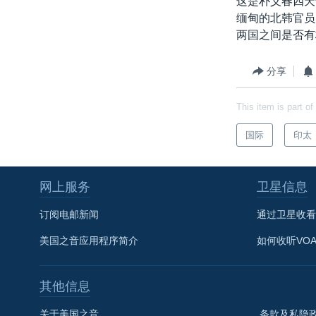
这是朴义春四天
转
缅甸的北韩官员
VOA今日焦点
非洲
军事
国会报道
到
两国之间是否有
检
中文广播
美洲
劳工
美中关系
索
全球议题
环境
美国建国250周年
分享
埃博拉疫情
This item is part of
美国之音专访
国际
印太
重要讲话与声明
台海两岸关系
网上服务
卫星信息
南中国海争端
订阅电邮新闻
通过卫星收看
关注西藏
美国之音应用程序简介
如何收听VO
关注新疆
GEN Z 看美国
其他信息
关于美国之音
条款及私隐