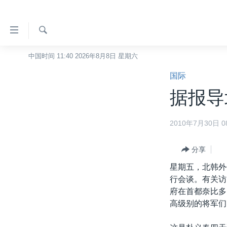
无
障
碍
检
中国时间 11:40 2026年8月8日 星期六
主页
索
链
国际
美国
接
据报导
中国
跳
转
台湾
2010年7月30日 08
到
港澳
内
容
分享
国际
跳
星期五，北韩外
分类新闻
最新国际新闻
转
行会谈。有关访
到
美中关系
印太
经济·金融·贸易
府在首都奈比多
导
高级别的将军们
热点专题
中东
人权·法律·宗教
航
跳
VOA视频
欧洲
科教·文娱·体健
白宫要闻