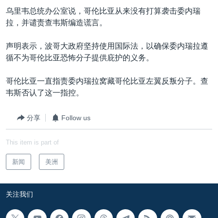
VOA视频
欧洲
科教·文娱·体健
白宫要闻
转
乌里韦总统办公室说，哥伦比亚从来没有打算袭击委内瑞
到
VOA今日焦点
非洲
军事
国会报道
拉，并谴责查韦斯编造谎言。
检
中文广播
美洲
劳工
美中关系
索
声明表示，波哥大政府坚持使用国际法，以确保委内瑞拉遵
全球议题
环境
美国建国250周年
循不为哥伦比亚恐怖分子提供庇护的义务。
关注我们
埃博拉疫情
哥伦比亚一直指责委内瑞拉窝藏哥伦比亚左翼反叛分子。查
美国之音专访
韦斯否认了这一指控。
重要讲话与声明
分享
Follow us
台海两岸关系
其他语言网站
This item is part of
南中国海争端
关注西藏
新闻
美洲
关注新疆
关注我们
GEN Z 看美国