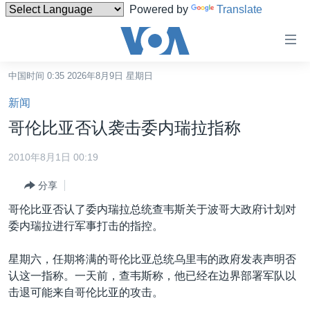
Powered by
Translate
无
障
碍
中国时间 0:35 2026年8月9日 星期日
主页
链
新闻
接
美国
哥伦比亚否认袭击委内瑞拉指称
跳
中国
转
2010年8月1日 00:19
台湾
到
分享
内
港澳
容
哥伦比亚否认了委内瑞拉总统查韦斯关于波哥大政府计划对
国际
跳
委内瑞拉进行军事打击的指控。
转
分类新闻
最新国际新闻
到
星期六，任期将满的哥伦比亚总统乌里韦的政府发表声明否
美中关系
印太
经济·金融·贸易
导
认这一指称。一天前，查韦斯称，他已经在边界部署军队以
航
热点专题
中东
人权·法律·宗教
击退可能来自哥伦比亚的攻击。
跳