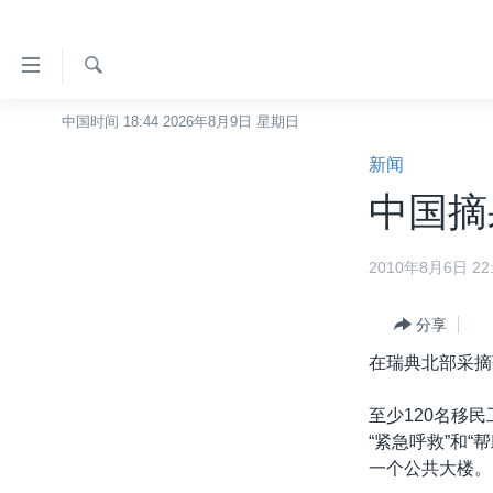
无
障
碍
检
中国时间 18:44 2026年8月9日 星期日
主页
索
链
新闻
美国
接
中国摘
中国
跳
转
台湾
2010年8月6日 22:
到
港澳
内
容
分享
国际
跳
在瑞典北部采摘
分类新闻
最新国际新闻
转
到
美中关系
印太
经济·金融·贸易
至少120名移
导
“紧急呼救”和
热点专题
中东
人权·法律·宗教
航
一个公共大楼。
跳
VOA视频
欧洲
科教·文娱·体健
白宫要闻