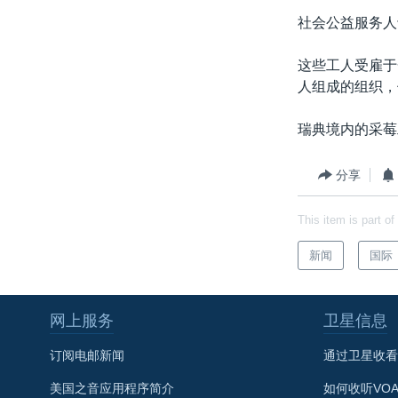
转
社会公益服务人
VOA今日焦点
非洲
军事
国会报道
到
检
中文广播
美洲
劳工
美中关系
这些工人受雇于
索
人组成的组织，
全球议题
环境
美国建国250周年
埃博拉疫情
瑞典境内的采莓
美国之音专访
分享
重要讲话与声明
台海两岸关系
This item is part of
南中国海争端
新闻
国际
关注西藏
关注新疆
网上服务
卫星信息
GEN Z 看美国
订阅电邮新闻
通过卫星收看
美国之音应用程序简介
如何收听VO