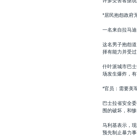
许多受害者据说
转
VOA今日焦点
非洲
军事
国会报道
到
*居民抱怨政府无
检
中文广播
美洲
劳工
美中关系
索
一名来自拉马迪
全球议题
环境
美国建国250周年
埃博拉疫情
这名男子抱怨道
择有能力并受过
美国之音专访
重要讲话与声明
什叶派城市巴士
场发生爆炸，有
台海两岸关系
南中国海争端
*官员：需要美
关注西藏
巴士拉省安全委
关注新疆
围的破坏，和惨
GEN Z 看美国
马利基表示，现
预先制止暴力事