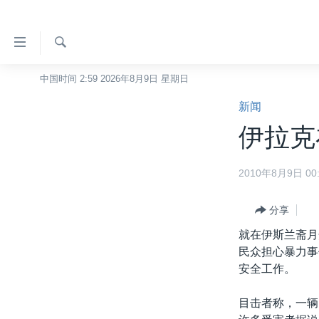
无
障
碍
检
中国时间 2:59 2026年8月9日 星期日
主页
索
链
新闻
美国
接
伊拉克
中国
跳
转
台湾
2010年8月9日 00:
到
港澳
内
容
分享
国际
跳
就在伊斯兰斋月
分类新闻
最新国际新闻
转
民众担心暴力事
到
美中关系
印太
经济·金融·贸易
安全工作。
导
热点专题
中东
人权·法律·宗教
航
目击者称，一辆
跳
VOA视频
欧洲
科教·文娱·体健
白宫要闻