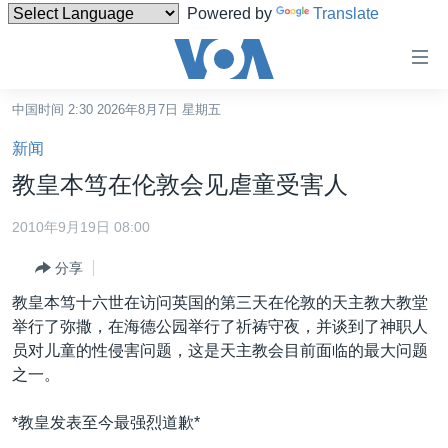
Powered by
Translate
无
障
碍
中国时间 2:30 2026年8月7日 星期五
主页
链
新闻
接
美国
教皇本笃在伦敦会见虐童受害人
跳
中国
转
2010年9月19日 08:00
台湾
到
分享
内
港澳
容
教皇本笃十六世在访问英国的第三天在伦敦的天主教大教堂
国际
跳
举行了弥撒，在海德公园举行了祈祷守夜，并谈到了神职人
转
分类新闻
最新国际新闻
员对儿童的性侵害问题，这是天主教会目前面临的最大问题
到
之一。
美中关系
印太
经济·金融·贸易
导
航
热点专题
中东
人权·法律·宗教
*教皇发表至今最强烈道歉*
跳