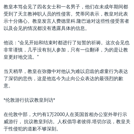
VOA视频
欧洲
科教·文娱·体健
白宫要闻
转
教皇本笃会见了四名女士和一名男子，他们在未成年期间都
到
VOA今日焦点
非洲
军事
国会报道
受到了天主教神职人员的性侵害。梵蒂冈表示，教皇对此表
检
示十分痛心。教皇发言人费德里科.隆巴迪对这些性侵受害者
中文广播
美洲
劳工
美中关系
索
以及会见的情况都没有透露具体的信息。
全球议题
环境
美国建国250周年
关注我们
他说：“会见开始和结束时都进行了短暂的祈祷。这次会见也
埃博拉疫情
非常谨慎，几乎没有别人参加，只有一位翻译，为的是让教
美国之音专访
皇更好地交流。”
重要讲话与声明
当天稍早，教皇在弥撒中对他认为难以启齿的虐童行为表达
台海两岸关系
了深切的悲伤，这是他迄今为止向公众表达的最强烈的歉
其他语言网站
意。
南中国海争端
关注西藏
*伦敦游行抗议教皇到访*
关注新疆
在伦敦中部，大约有1万2000人在英国首相办公室外举行示
GEN Z 看美国
威游行， 抗议教皇到访。人权倡导者彼得.塔切尔说，教皇关
于性侵犯的道歉不够深刻。