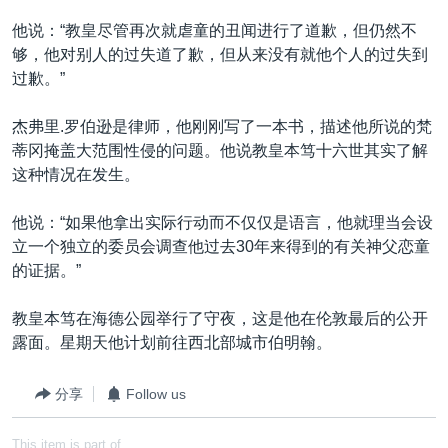
他说：“教皇尽管再次就虐童的丑闻进行了道歉，但仍然不
够，他对别人的过失道了歉，但从来没有就他个人的过失到
过歉。”
杰弗里.罗伯逊是律师，他刚刚写了一本书，描述他所说的梵
蒂冈掩盖大范围性侵的问题。他说教皇本笃十六世其实了解
这种情况在发生。
他说：“如果他拿出实际行动而不仅仅是语言，他就理当会设
立一个独立的委员会调查他过去30年来得到的有关神父恋童
的证据。”
教皇本笃在海德公园举行了守夜，这是他在伦敦最后的公开
露面。星期天他计划前往西北部城市伯明翰。
分享
Follow us
This item is part of