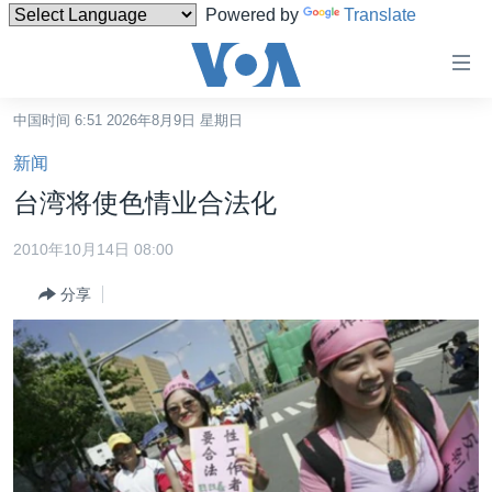
Powered by
Translate
无
障
碍
中国时间 6:51 2026年8月9日 星期日
主页
链
新闻
接
美国
台湾将使色情业合法化
跳
中国
转
2010年10月14日 08:00
台湾
到
分享
内
港澳
容
国际
跳
转
分类新闻
最新国际新闻
到
美中关系
印太
经济·金融·贸易
导
航
热点专题
中东
人权·法律·宗教
跳