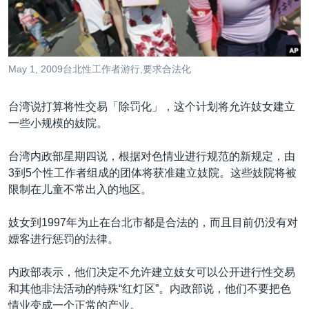
VOA视频
欧洲
科教·文娱·体健
白宫要闻
转
到
VOA今日焦点
非洲
军事
国会报道
检
中文广播
美洲
劳工
美中关系
索
May 1, 2009台北性工作者游行,要求合法化
全球议题
环境
美国建国250周年
关注我们
埃博拉疫情
台湾说打算将性交易「除罚化」，这个计划将允许妓女建立
一些小规模的妓院。
美国之音专访
重要讲话与声明
台湾内政部星期四说，根据对色情业进行规范的新规定，由
3到5个性工作者组成的团体将获准建立妓院。这些妓院将被
台海两岸关系
其他语言网站
限制在儿童不常出入的地区。
南中国海争端
妓女到1997年为止在台北市都是合法的，而且目前仍没有对
关注西藏
嫖客进行惩罚的法律。
关注新疆
内政部表示，他们决定不允许建立妓女可以公开进行性交易
GEN Z 看美国
和其他非法活动的特殊“红灯区”。内政部说，他们不要把色
情业变成一个正常的产业。